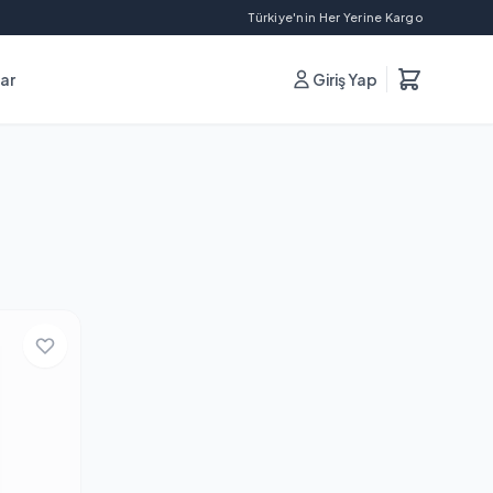
Türkiye'nin Her Yerine Kargo
lar
Giriş Yap