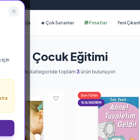
Hakkımızda
🔥 Çok Satanlar
🎁 Fırsatlar
Yeni Çıkan
Çocuk Eğitimi
ı
için
Bu kategoride toplam
3
ürün bulunuyor.
n
Son 1 Ürün
stra
RİM
%16 İNDİRİM