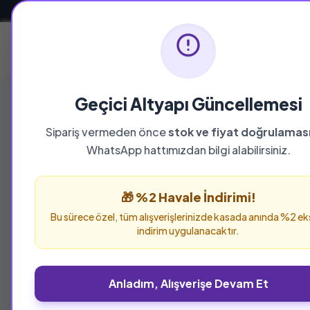
Güvenli ve Hızlı Teslimat
Ana Sayfa
Geçici Altyapı Güncellemesi
Sipariş vermeden önce
stok ve fiyat doğrulamas
WhatsApp hattımızdan bilgi alabilirsiniz.
🎁 %2 Havale İndirimi!
%23 İNDİRİM
Son 1 Ürü
Bu sürece özel, tüm alışverişlerinizde kasada anında %2 ek
%24 İNDİ
indirim uygulanacaktır.
Anladım, Alışverişe Devam Et