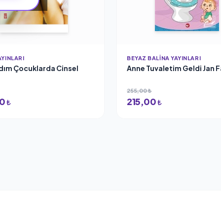
AYINLARI
BEYAZ BALINA YAYINLARI
dım Çocuklarda Cinsel
Anne Tuvaletim Geldi Jan F
255,00 ₺
00
215,00
₺
₺