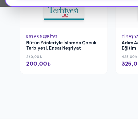
ENSAR NEŞRIYAT
TIMAŞ Y
Bütün Yönleriyle İslamda Çocuk
Adım A
Terbiyesi, Ensar Neşriyat
Eğitim
260,00 ₺
425,00 ₺
200,00
325,
₺