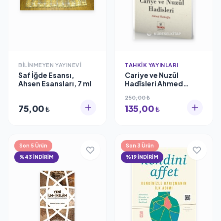
BILINMEYEN YAYINEVI
TAHKIK YAYINLARI
Saf İğde Esansı,
Cariye ve Nuzûl
Ahsen Esansları, 7 ml
Hadîsleri Ahmed
Hızlıoğlu
250,00 ₺
75,00
135,00
₺
₺
Son 5 Ürün
Son 3 Ürün
%43 İNDİRİM
%19 İNDİRİM