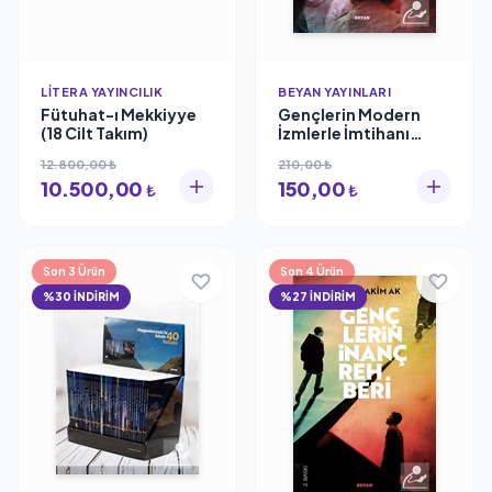
LITERA YAYINCILIK
BEYAN YAYINLARI
Fütuhat-ı Mekkiyye
Gençlerin Modern
(18 Cilt Takım)
İzmlerle İmtihanı
Prof.Dr. Kadir
12.800,00 ₺
210,00 ₺
Canatan
10.500,00
150,00
₺
₺
Son 3 Ürün
Son 4 Ürün
%30 İNDİRİM
%27 İNDİRİM