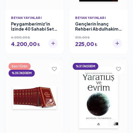
BEYAN YAYINLARI
BEYAN YAYINLARI
Peygamberimiz'in
Gençlerin İnanç
İzinde 40 Sahabi Seti
Rehberi Abdulhakim
(40 Kitap (Kutulu)
Ak
6.000,00 ₺
310,00 ₺
4.200,00
225,00
₺
₺
Son 1 Ürün
%31 İNDİRİM
%35 İNDİRİM