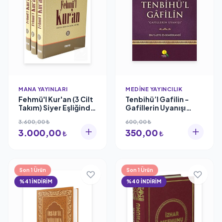
MANA YAYINLARI
MEDINE YAYINCILIK
Fehmü'l Kur'an (3 Cilt
Tenbihü’l Gafilin -
Takım) Siyer Eşliğinde
Gafillerin Uyanışı
Kur'an'ı Anlamak
(Karton Kapak) Ebü'l
3.600,00 ₺
600,00 ₺
Muhammed Abid El-
Leys Semerkandi
3.000,00
350,00
Cabiri
Ravza Yayınları
₺
₺
Son 1 Ürün
Son 1 Ürün
%41 İNDİRİM
%40 İNDİRİM