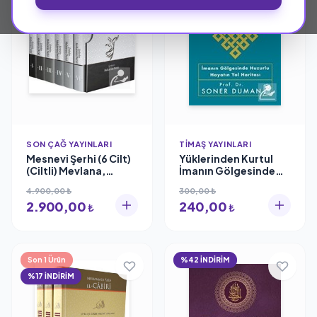
SON ÇAĞ YAYINLARI
TIMAŞ YAYINLARI
Mesnevi Şerhi (6 Cilt)
Yüklerinden Kurtul
(Ciltli) Mevlana,
İmanın Gölgesinde
Muharrem Derici
Huzurlu Hayatın Yol
4.900,00 ₺
300,00 ₺
Haritası Soner Duman
2.900,00
240,00
₺
₺
Son 1 Ürün
%42 İNDİRİM
%17 İNDİRİM