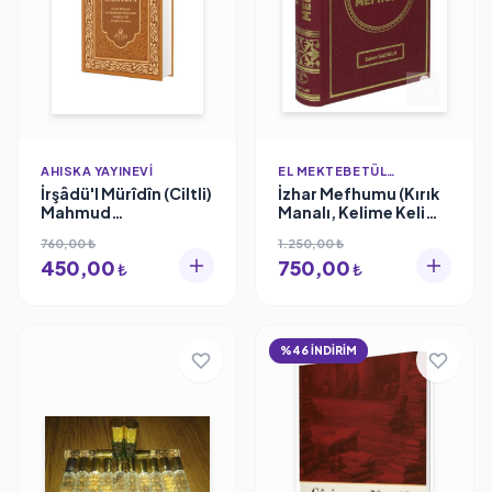
AHISKA YAYINEVI
EL MEKTEBETÜL
MAHMUDIYYE
İrşâdü'l Mürîdîn (Ciltli)
İzhar Mefhumu (Kırık
Mahmud
Manalı, Kelime Kelime
Ustaosmanoğlu
Tercümeli) İmam
760,00 ₺
1.250,00 ₺
Ahıska Yayınevi
Birgivi El Mektebetül
450,00
750,00
Mahmudiyye
₺
₺
%46 İNDİRİM