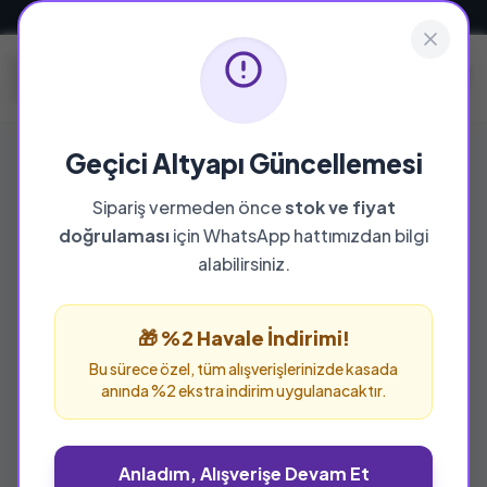
Güvenli ve Hızlı Teslimat
Geçici Altyapı Güncellemesi
Sipariş vermeden önce
stok ve fiyat
✨ Yeni Çıkanlar
doğrulaması
için WhatsApp hattımızdan bilgi
alabilirsiniz.
Matbaadan yeni çıkmış, raflardaki en taze
eserler.
🎁 %2 Havale İndirimi!
Bu sürece özel, tüm alışverişlerinizde kasada
anında %2 ekstra indirim uygulanacaktır.
Son 1 Ürün
Son 1 Ürün
%41 İNDİRİM
%20 İNDİRİM
Anladım, Alışverişe Devam Et