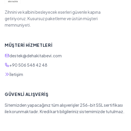
Zihnini ve kalbini besleyecek eserleri güvenle kapına
getiriyoruz. Kusursuz paketleme ve üstün müşteri
memnuniyeti.
MÜŞTERI HIZMETLERI
destek@dehakitabevi.com
+90 506 548 42 48
İletişim
GÜVENLI ALIŞVERIŞ
Sitemizden yapacağınız tüm alışverişler 256-bit SSL sertifikası
ile korunmaktadır. Kredi kartı bilgileriniz sistemimizde tutulmaz.