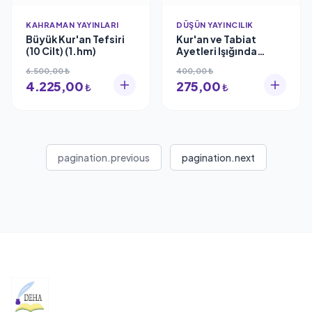
KAHRAMAN YAYINLARI
DÜŞÜN YAYINCILIK
Büyük Kur'an Tefsiri
Kur'an ve Tabiat
(10 Cilt) (1.hm)
Ayetleri Işığında
Yaratılış ve Evrim
6.500,00 ₺
400,00 ₺
Mustafa İslamoğlu
4.225,00
275,00
₺
₺
pagination.previous
pagination.next