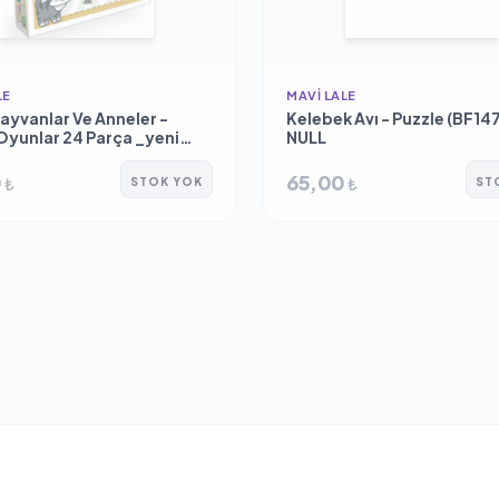
LE
MAVI LALE
ayvanlar Ve Anneler -
Kelebek Avı - Puzzle (BF147
 Oyunlar 24 Parça _yeni
NULL
0
65,00
₺
₺
STOK YOK
ST