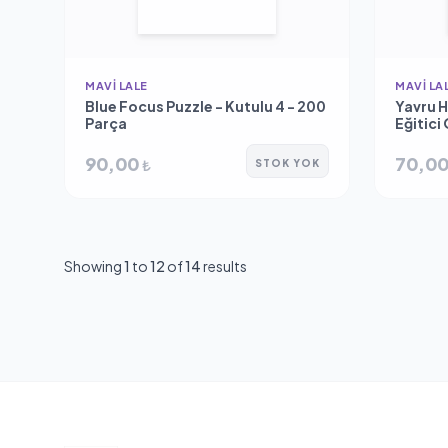
MAVI LALE
MAVI LA
Blue Focus Puzzle - Kutulu 4 - 200
Yavru H
Parça
Eğitici
Baskı
90,00
70,0
₺
STOK YOK
Showing
1
to
12
of
14
results