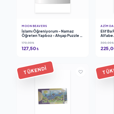
MOON BEAVERS
AZIM DA
İslamı Öğreniyorum - Namaz
Elif Ba
Öğreten Yapboz - Ahşap Puzzle -
Alfabe
Kız Çocuk (16x20 cm.)
170,00 ₺
300,00 ₺
127,50
225,
₺
TÜKENDI
TÜK