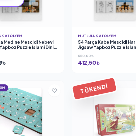
UK ATÖLYEM
MUTLULUK ATÖLYEM
ça Medine Mescidi Nebevi
54 Parça Kabe Mescidi Ha
Yapboz Puzzle İslami Dini
Jigsaw Yapboz Puzzle İslam
ğitici Öğretici Oyun Seti
Çocuk Eğitici Öğretici Oyu
550,00 ₺
9
412,50
₺
₺
TÜKENDI
RİM