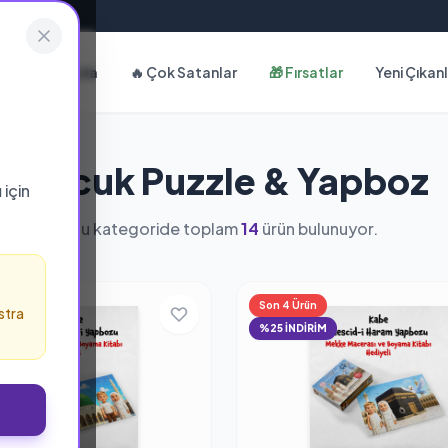
Hakkımızda
🔥 Çok Satanlar
🎁 Fırsatlar
Yeni Çıkan
Çocuk Puzzle & Yapboz
ı
için
Bu kategoride toplam
14
ürün bulunuyor.
ün
Son 4 Ürün
stra
%25 İNDİRİM