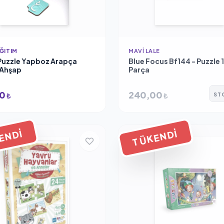
ĞITIM
MAVI LALE
 Puzzle Yapboz Arapça
Blue Focus Bf144 - Puzzle 
 Ahşap
Parça
00
240,00
₺
₺
ST
ENDI
TÜKENDI