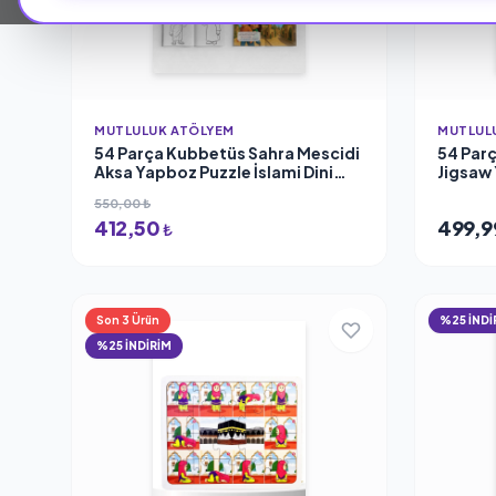
MUTLULUK ATÖLYEM
MUTLUL
54 Parça Kubbetüs Sahra Mescidi
54 Par
Aksa Yapboz Puzzle İslami Dini
Jigsaw 
Çocuk Eğitici Öğretici Oyun Seti
Çocuk E
550,00 ₺
412,50
499,9
₺
Son 3 Ürün
%25 İNDİ
%25 İNDİRİM