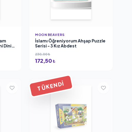
MOON BEAVERS
ram
İslamı Öğreniyorum Ahşap Puzzle
i Dini
Serisi - 3 Kız Abdest
n Seti
230,00 ₺
172,50
₺
TÜKENDI