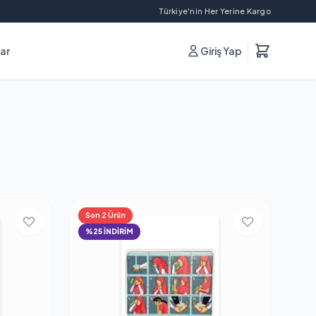
Türkiye'nin Her Yerine Kargo
lar
Giriş Yap
Son 2 Ürün
%25 İNDİRİM