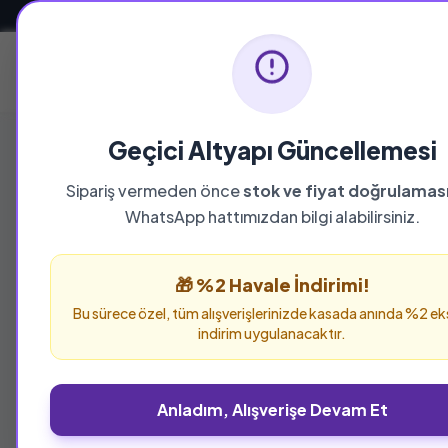
Güvenli ve Hızlı Teslimat
Ana Sayfa
Geçici Altyapı Güncellemesi
Sipariş vermeden önce
stok ve fiyat doğrulamas
WhatsApp hattımızdan bilgi alabilirsiniz.
🎁 %2 Havale İndirimi!
Son 5 Ürün
Son 2 Ür
Bu sürece özel, tüm alışverişlerinizde kasada anında %2 ek
%25 İNDİRİM
indirim uygulanacaktır.
Anladım, Alışverişe Devam Et