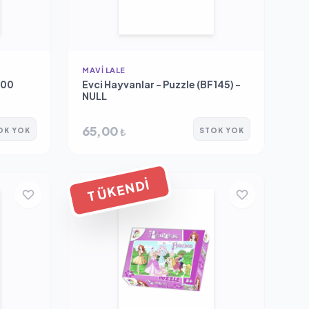
MAVI LALE
100
Evci Hayvanlar - Puzzle (BF145) -
NULL
65,00
₺
OK YOK
STOK YOK
TÜKENDI