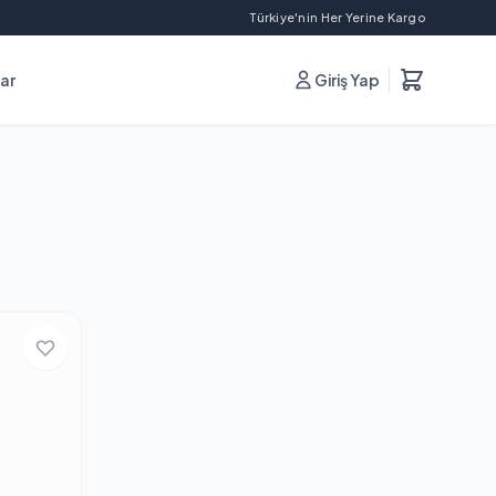
Türkiye'nin Her Yerine Kargo
lar
Giriş Yap