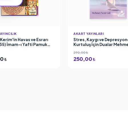
AYINCILIK
AKART YAYINLARI
 Kerim'in Havas ve Esrarı
Stres, Kaygı ve Depresyo
35) İmam-ı Yafti Pamuk
Kurtuluş İçin Dualar Mehme
lık
Gül
290,00 ₺
00
250,00
₺
₺