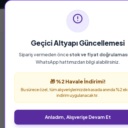
Güvenli ve Hızlı Teslimat
Ana Sayfa
Geçici Altyapı Güncellemesi
Sipariş vermeden önce
stok ve fiyat doğrulamas
WhatsApp hattımızdan bilgi alabilirsiniz.
🎁 %2 Havale İndirimi!
%25 İNDİRİM
Son 2 Ür
Bu sürece özel, tüm alışverişlerinizde kasada anında %2 ek
indirim uygulanacaktır.
Anladım, Alışverişe Devam Et