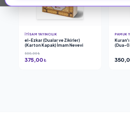
İTISAM YAYINCILIK
PAMUK Y
el-Ezkar (Dualar ve Zikirler)
Kuran'ı
(Karton Kapak) İmam Nevevi
(Dua-0
Yayıncı
500,00 ₺
375,00
350,
₺