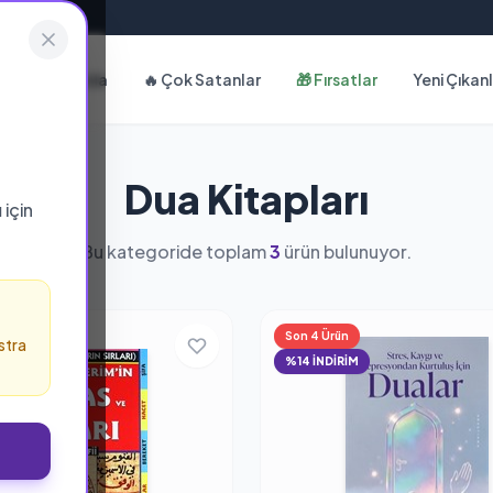
Hakkımızda
🔥 Çok Satanlar
🎁 Fırsatlar
Yeni Çıkan
Dua Kitapları
ı
için
Bu kategoride toplam
3
ürün bulunuyor.
ün
Son 4 Ürün
stra
%14 İNDİRİM