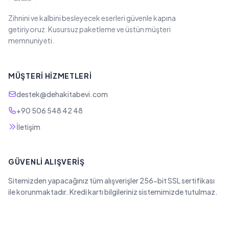
Zihnini ve kalbini besleyecek eserleri güvenle kapına
getiriyoruz. Kusursuz paketleme ve üstün müşteri
memnuniyeti.
MÜŞTERI HIZMETLERI
destek@dehakitabevi.com
+90 506 548 42 48
İletişim
GÜVENLI ALIŞVERIŞ
Sitemizden yapacağınız tüm alışverişler 256-bit SSL sertifikası
ile korunmaktadır. Kredi kartı bilgileriniz sistemimizde tutulmaz.