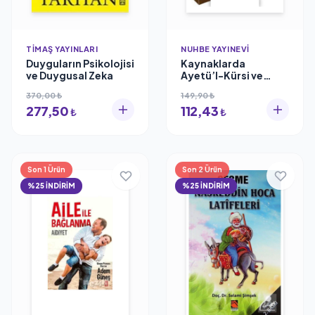
TIMAŞ YAYINLARI
NUHBE YAYINEVI
Duyguların Psikolojisi
Kaynaklarda
ve Duygusal Zeka
Ayetü’l-Kürsi ve
Esrarı - Şemsettin
370,00 ₺
149,90 ₺
Işık
277,50
112,43
₺
₺
Son 1 Ürün
Son 2 Ürün
%25 İNDİRİM
%25 İNDİRİM