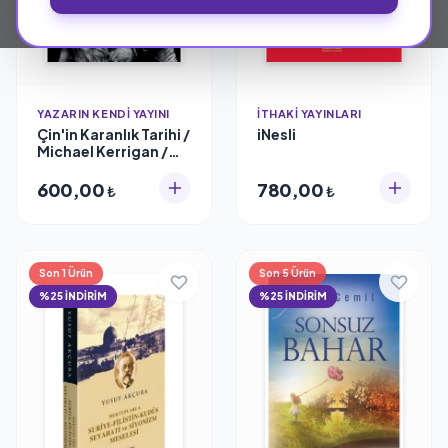
YAZARIN KENDI YAYINI
İTHAKI YAYINLARI
Çin'in Karanlık Tarihi /
iNesli
Michael Kerrigan /
Vadi Yayınları /
9786059114882
600,00
780,00
₺
₺
Son 1 Ürün
Son 5 Ürün
%25 İNDİRİM
%25 İNDİRİM