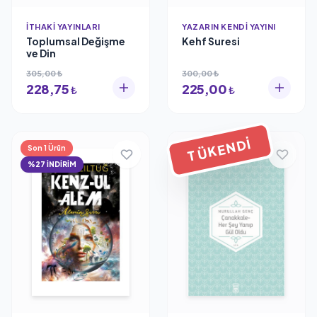
İTHAKI YAYINLARI
YAZARIN KENDI YAYINI
Toplumsal Değişme
Kehf Suresi
ve Din
305,00 ₺
300,00 ₺
228,75
225,00
₺
₺
TÜKENDI
Son 1 Ürün
%27 İNDİRİM