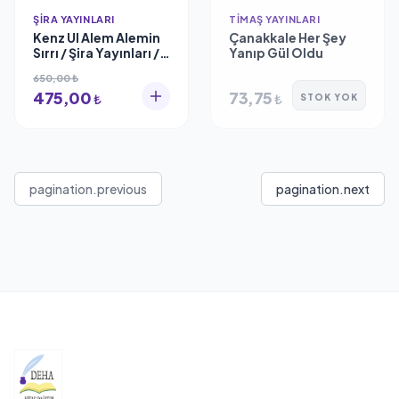
ŞIRA YAYINLARI
TIMAŞ YAYINLARI
Kenz Ul Alem Alemin
Çanakkale Her Şey
Sırrı / Şira Yayınları /
Yanıp Gül Oldu
Işık Kızıltuğ
650,00 ₺
475,00
73,75
₺
₺
STOK YOK
pagination.previous
pagination.next