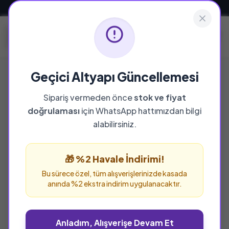
Güvenli ve Hızlı Teslimat
Geçici Altyapı Güncellemesi
Güncel - Genel Konular
Sipariş vermeden önce
stok ve fiyat
doğrulaması
için WhatsApp hattımızdan bilgi
Bu kategoride toplam
145
ürün bulunuyor.
alabilirsiniz.
Son 2 Ürün
Son 1 Ürün
🎁 %2 Havale İndirimi!
Bu sürece özel, tüm alışverişlerinizde kasada
anında %2 ekstra indirim uygulanacaktır.
Anladım, Alışverişe Devam Et