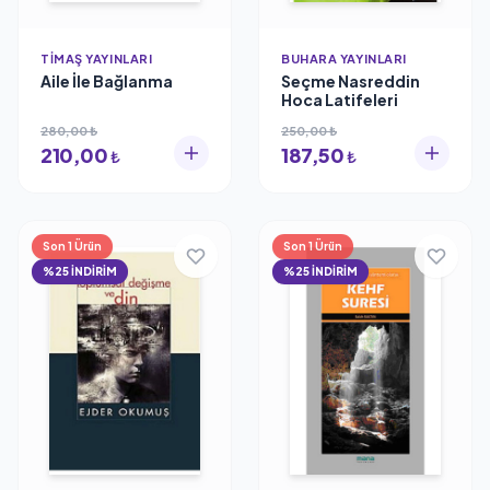
TIMAŞ YAYINLARI
BUHARA YAYINLARI
Aile İle Bağlanma
Seçme Nasreddin
Hoca Latifeleri
280,00 ₺
250,00 ₺
210,00
187,50
₺
₺
Son 1 Ürün
Son 1 Ürün
%25 İNDİRİM
%25 İNDİRİM