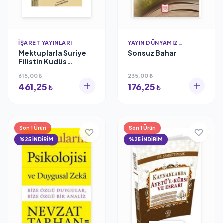
İŞARET YAYINLARI
YAYIN DÜNYAMIZ
YAYINLARI
Mektuplarla Suriye
Sonsuz Bahar
Filistin Kudüs
Seyahati ve Siyonizm
615,00 ₺
235,00 ₺
Meselesi / /
461,25
176,25
₺
₺
Son 1 Ürün
Son 1 Ürün
%25 İNDİRİM
%25 İNDİRİM