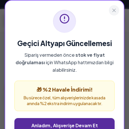
Güvenli ve Hızlı Teslimat
Geçici Altyapı Güncellemesi
Sürpriz Oyuncak Figürü
Sipariş vermeden önce
stok ve fiyat
doğrulaması
için WhatsApp hattımızdan bilgi
Bu kategoride toplam
1
ürün bulunuyor.
alabilirsiniz.
TÜKENDI
🎁 %2 Havale İndirimi!
Bu sürece özel, tüm alışverişlerinizde kasada
anında %2 ekstra indirim uygulanacaktır.
Anladım, Alışverişe Devam Et