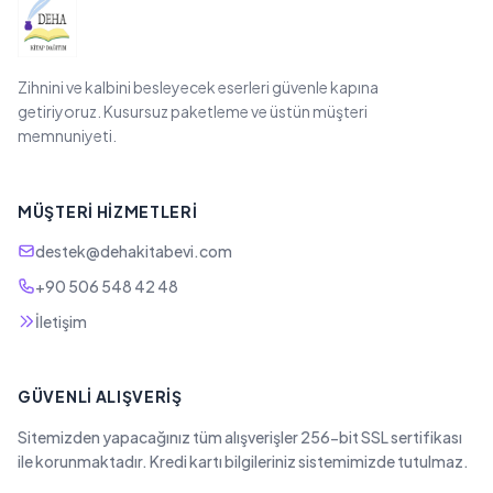
Zihnini ve kalbini besleyecek eserleri güvenle kapına
getiriyoruz. Kusursuz paketleme ve üstün müşteri
memnuniyeti.
MÜŞTERI HIZMETLERI
destek@dehakitabevi.com
+90 506 548 42 48
İletişim
GÜVENLI ALIŞVERIŞ
Sitemizden yapacağınız tüm alışverişler 256-bit SSL sertifikası
ile korunmaktadır. Kredi kartı bilgileriniz sistemimizde tutulmaz.