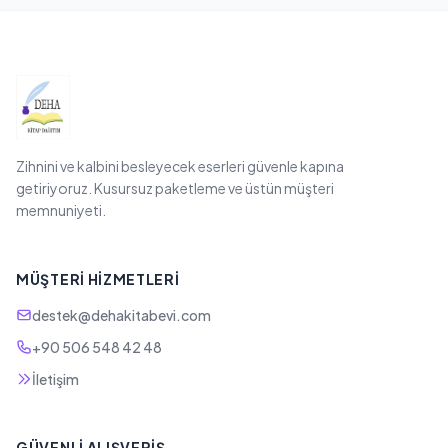
Zihnini ve kalbini besleyecek eserleri güvenle kapına
getiriyoruz. Kusursuz paketleme ve üstün müşteri
memnuniyeti.
MÜŞTERI HIZMETLERI
destek@dehakitabevi.com
+90 506 548 42 48
İletişim
GÜVENLI ALIŞVERIŞ