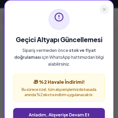
Güvenli ve Hızlı Teslimat
Geçici Altyapı Güncellemesi
Sipariş vermeden önce
stok ve fiyat
YAYINEVI
doğrulaması
için WhatsApp hattımızdan bilgi
Ajans 2023 Yayınları
alabilirsiniz.
Ajans 2023 Yayınları yayınevine ait tüm eserleri
bu sayfada inceleyebilir ve güvenle sipariş
🎁 %2 Havale İndirimi!
verebilirsiniz.
Bu sürece özel, tüm alışverişlerinizde kasada
anında %2 ekstra indirim uygulanacaktır.
Anladım, Alışverişe Devam Et