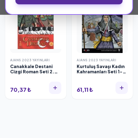
AJANS 2023 YAYINLARI
AJANS 2023 YAYINLARI
Canakkale Destani
Kurtuluş Savaşı Kadın
Cizgi Roman Seti 2.
Kahramanları Seti 1-5
Seri 11-15
(5 Ayrı Destan)
70,37 ₺
61,11 ₺