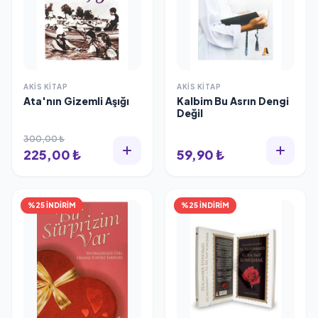
AKIS KITAP
AKIS KITAP
Ata'nın Gizemli Aşığı
Kalbim Bu Asrın Dengi
Değil
300,00 ₺
225,00 ₺
59,90 ₺
%25 İNDİRİM
%25 İNDİRİM