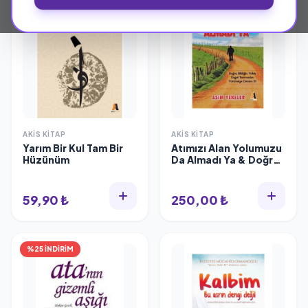
AKIS KITAP
AKIS KITAP
Yarım Bir Kul Tam Bir
Atımızı Alan Yolumuzu
Hüzünüm
Da Almadı Ya & Doğru
Bildiğin Yolda Engel
Tanımadan Yürümeye
Devam Et
59,90 ₺
250,00 ₺
%25 İNDİRİM