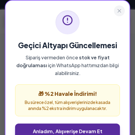
Güvenli ve Hızlı Teslimat
Geçici Altyapı Güncellemesi
Sipariş vermeden önce
stok ve fiyat
YAYINEVI
doğrulaması
için WhatsApp hattımızdan bilgi
Akis Kitap
alabilirsiniz.
Akis Kitap yayınevine ait tüm eserleri bu
sayfada inceleyebilir ve güvenle sipariş
🎁 %2 Havale İndirimi!
verebilirsiniz.
Bu sürece özel, tüm alışverişlerinizde kasada
anında %2 ekstra indirim uygulanacaktır.
Anladım, Alışverişe Devam Et