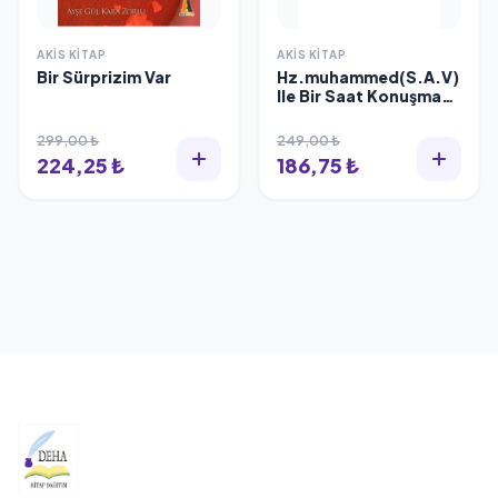
AKIS KITAP
AKIS KITAP
Bir Sürprizim Var
Hz.muhammed(S.A.V)
Ile Bir Saat Konuşmak
- Ahmet Gürbüz - Akis
Yayınları
299,00 ₺
249,00 ₺
224,25 ₺
186,75 ₺