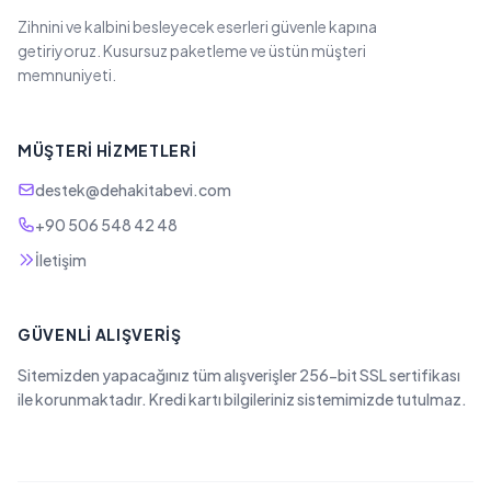
Zihnini ve kalbini besleyecek eserleri güvenle kapına
getiriyoruz. Kusursuz paketleme ve üstün müşteri
memnuniyeti.
MÜŞTERI HIZMETLERI
destek@dehakitabevi.com
+90 506 548 42 48
İletişim
GÜVENLI ALIŞVERIŞ
Sitemizden yapacağınız tüm alışverişler 256-bit SSL sertifikası
ile korunmaktadır. Kredi kartı bilgileriniz sistemimizde tutulmaz.