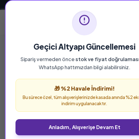
Güvenli ve Hızlı Teslimat
Ana Sayfa
Geçici Altyapı Güncellemesi
Sipariş vermeden önce
stok ve fiyat doğrulamas
YAYINEVI
WhatsApp hattımızdan bilgi alabilirsiniz.
Albatros Yayınl
🎁 %2 Havale İndirimi!
Albatros Yayınları yayınevine ait tüm eserleri
Bu sürece özel, tüm alışverişlerinizde kasada anında %2 ek
verebilirsiniz.
indirim uygulanacaktır.
Anladım, Alışverişe Devam Et