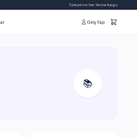
Türkiye'nin Her Yerine Kargo
lar
Giriş Yap
📚