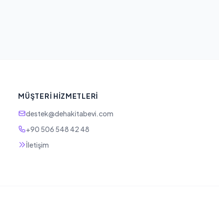
MÜŞTERI HIZMETLERI
destek@dehakitabevi.com
+90 506 548 42 48
İletişim