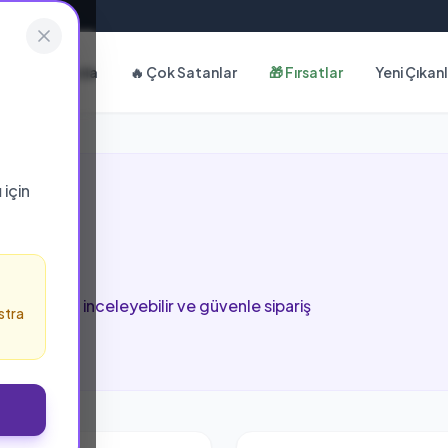
Hakkımızda
🔥 Çok Satanlar
🎁 Fırsatlar
Yeni Çıkan
ı
için
arı
 bu sayfada inceleyebilir ve güvenle sipariş
stra