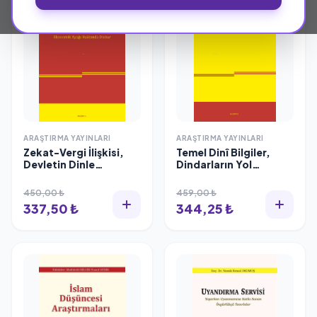
ARAŞTIRMA YAYINLARI
ARAŞTIRMA YAYINLARI
Zekat-Vergi İlişkisi,
Temel Dinî Bilgiler,
Devletin Dinle
Dindarların Yol
Barışmasının
Haritası Olan İlmihale
Ekonomik Ayağı
Farklı Bakabilmek,
450,00 ₺
459,00 ₺
Hakkında Diskur,
Namık Kemal Okumuş
337,50 ₺
344,25 ₺
Namık Kemal Okumuş