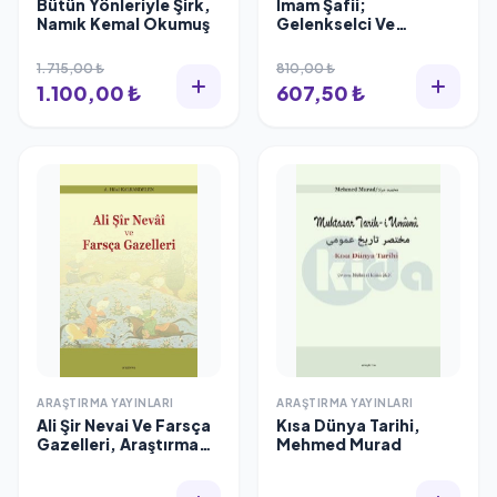
Bütün Yönleriyle Şirk,
İmam Şafii;
Namık Kemal Okumuş
Gelenkselci Ve
Modernist
Paradigmalar
1.715,00 ₺
810,00 ₺
Kıskacında, Araştırma
1.100,00 ₺
607,50 ₺
Yayınları
ARAŞTIRMA YAYINLARI
ARAŞTIRMA YAYINLARI
Ali Şir Nevai Ve Farsça
Kısa Dünya Tarihi,
Gazelleri, Araştırma
Mehmed Murad
Yayınları