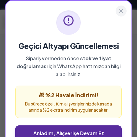
Güvenli ve Hızlı Teslimat
Geçici Altyapı Güncellemesi
Sipariş vermeden önce
stok ve fiyat
YAYINEVI
doğrulaması
için WhatsApp hattımızdan bilgi
Araştırma Yayınları
alabilirsiniz.
Araştırma Yayınları yayınevine ait tüm eserleri
bu sayfada inceleyebilir ve güvenle sipariş
🎁 %2 Havale İndirimi!
verebilirsiniz.
Bu sürece özel, tüm alışverişlerinizde kasada
anında %2 ekstra indirim uygulanacaktır.
Anladım, Alışverişe Devam Et
%25 İNDİRİM
%25 İNDİRİM