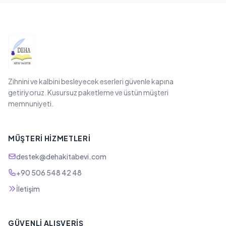
Zihnini ve kalbini besleyecek eserleri güvenle kapına
getiriyoruz. Kusursuz paketleme ve üstün müşteri
memnuniyeti.
MÜŞTERI HIZMETLERI
destek@dehakitabevi.com
+90 506 548 42 48
İletişim
GÜVENLI ALIŞVERIŞ