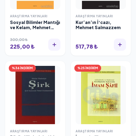
ARAŞTIRMA YAYINLARI
ARAŞTIRMA YAYINLARI
Sosyal Bilimler Mantığı
Kur’an’ın İ‘cazı,
ve Kelam, Mehmet
Mehmet Salmazzem
Evkuran
300,00 ₺
225,00 ₺
517,78 ₺
%36 İNDİRİM
%25 İNDİRİM
ARAŞTIRMA YAYINLARI
ARAŞTIRMA YAYINLARI