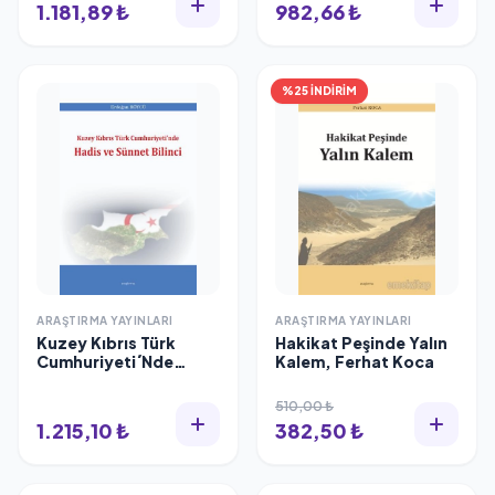
1.181,89 ₺
982,66 ₺
%25 İNDİRİM
ARAŞTIRMA YAYINLARI
ARAŞTIRMA YAYINLARI
Kuzey Kıbrıs Türk
Hakikat Peşinde Yalın
Cumhuriyeti´Nde
Kalem, Ferhat Koca
Hadis Ve Sünnet
Bilinci, Araştırma
510,00 ₺
Yayınları
1.215,10 ₺
382,50 ₺