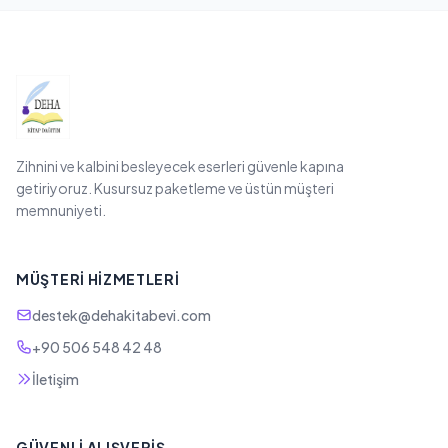
Zihnini ve kalbini besleyecek eserleri güvenle kapına
getiriyoruz. Kusursuz paketleme ve üstün müşteri
memnuniyeti.
MÜŞTERI HIZMETLERI
destek@dehakitabevi.com
+90 506 548 42 48
İletişim
GÜVENLI ALIŞVERIŞ