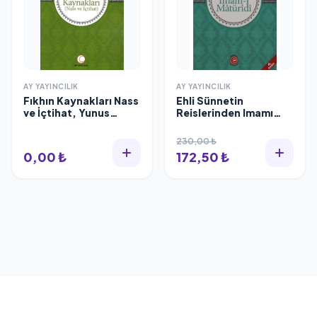
AY YAYINCILIK
AY YAYINCILIK
Fıkhın Kaynakları Nass
Ehli Sünnetin
ve İçtihat, Yunus
Reislerinden Imamı
Apaydın
Matüridi Hilmi Demir
230,00 ₺
0,00 ₺
172,50 ₺