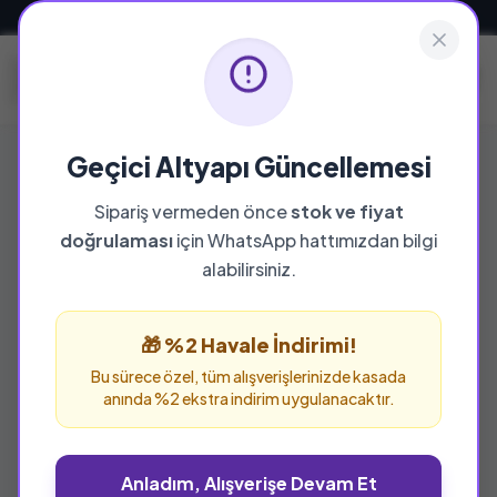
Güvenli ve Hızlı Teslimat
Geçici Altyapı Güncellemesi
Sipariş vermeden önce
stok ve fiyat
YAYINEVI
doğrulaması
için WhatsApp hattımızdan bilgi
Ay Yayıncılık
alabilirsiniz.
Ay Yayıncılık yayınevine ait tüm eserleri bu
sayfada inceleyebilir ve güvenle sipariş
🎁 %2 Havale İndirimi!
verebilirsiniz.
Bu sürece özel, tüm alışverişlerinizde kasada
anında %2 ekstra indirim uygulanacaktır.
Anladım, Alışverişe Devam Et