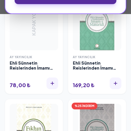
KAPAK YOK
AY YAYINCILIK
AY YAYINCILIK
Ehli Sünnetin
Ehli Sünnetin
Reislerinden İmamı
Reislerinden İmamı
Eşarive Eşarilik, Ay
Matüridi, Hilmi Demir
Yayıncılık
Muzaffer Tan
78,00 ₺
169,20 ₺
%25 İNDİRİM