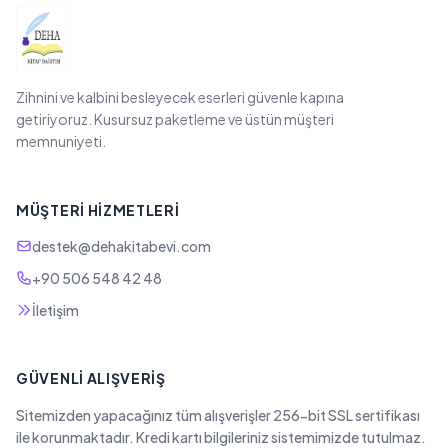
Zihnini ve kalbini besleyecek eserleri güvenle kapına
getiriyoruz. Kusursuz paketleme ve üstün müşteri
memnuniyeti.
MÜŞTERI HIZMETLERI
destek@dehakitabevi.com
+90 506 548 42 48
İletişim
GÜVENLI ALIŞVERIŞ
Sitemizden yapacağınız tüm alışverişler 256-bit SSL sertifikası
ile korunmaktadır. Kredi kartı bilgileriniz sistemimizde tutulmaz.