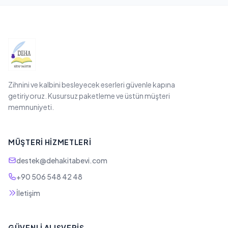
Zihnini ve kalbini besleyecek eserleri güvenle kapına
getiriyoruz. Kusursuz paketleme ve üstün müşteri
memnuniyeti.
MÜŞTERI HIZMETLERI
destek@dehakitabevi.com
+90 506 548 42 48
İletişim
GÜVENLI ALIŞVERIŞ