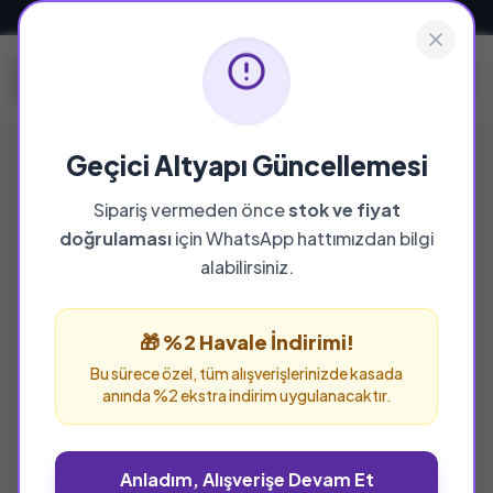
Güvenli ve Hızlı Teslimat
Geçici Altyapı Güncellemesi
Sipariş vermeden önce
stok ve fiyat
YAYINEVI
doğrulaması
için WhatsApp hattımızdan bilgi
Bakış Yayınları
alabilirsiniz.
Bakış Yayınları yayınevine ait tüm eserleri bu
sayfada inceleyebilir ve güvenle sipariş
🎁 %2 Havale İndirimi!
verebilirsiniz.
Bu sürece özel, tüm alışverişlerinizde kasada
anında %2 ekstra indirim uygulanacaktır.
Anladım, Alışverişe Devam Et