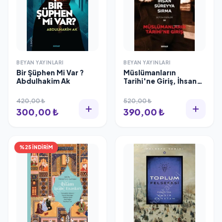
BEYAN YAYINLARI
BEYAN YAYINLARI
Bir Şüphen Mi Var ?
Müslümanların
Abdulhakim Ak
Tarihi'ne Giriş, İhsan
Süreyya Sırma
420,00 ₺
520,00 ₺
300,00 ₺
390,00 ₺
%25 İNDİRİM