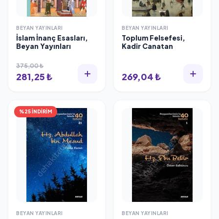
BEYAN YAYINLARI
BEYAN YAYINLARI
İslam İnanç Esasları,
Toplum Felsefesi,
Beyan Yayınları
Kadir Canatan
375,00 ₺
281,25 ₺
269,04 ₺
%25 İNDİRİM
BEYAN YAYINLARI
BEYAN YAYINLARI