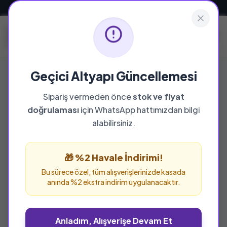
Güvenli ve Hızlı Teslimat
Geçici Altyapı Güncellemesi
Sipariş vermeden önce
stok ve fiyat
YAYINEVI
doğrulaması
için WhatsApp hattımızdan bilgi
Beyan Yayınları
alabilirsiniz.
Beyan Yayınları yayınevine ait tüm eserleri bu
sayfada inceleyebilir ve güvenle sipariş
🎁 %2 Havale İndirimi!
verebilirsiniz.
Bu sürece özel, tüm alışverişlerinizde kasada
anında %2 ekstra indirim uygulanacaktır.
Anladım, Alışverişe Devam Et
%32 İNDİRİM
%30 İNDİRİM