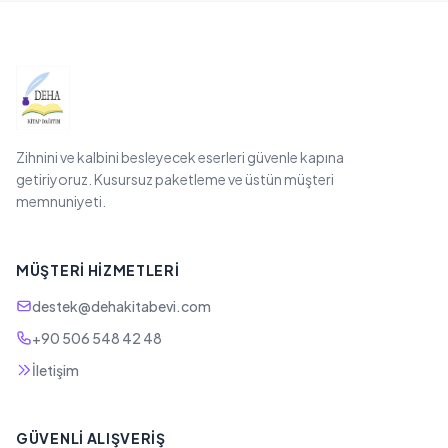
Zihnini ve kalbini besleyecek eserleri güvenle kapına
getiriyoruz. Kusursuz paketleme ve üstün müşteri
memnuniyeti.
MÜŞTERI HIZMETLERI
destek@dehakitabevi.com
+90 506 548 42 48
İletişim
GÜVENLI ALIŞVERIŞ