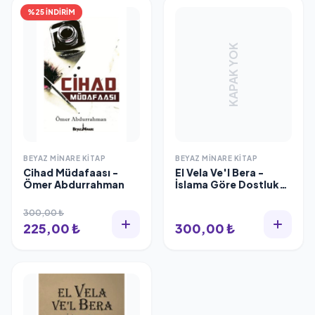
%25 İNDİRİM
KAPAK YOK
BEYAZ MINARE KITAP
BEYAZ MINARE KITAP
Cihad Müdafaası -
El Vela Ve'l Bera -
Ömer Abdurrahman
İslama Göre Dostluk
ve Düşmanlık - Eymen
El Zevahiri
300,00 ₺
225,00 ₺
300,00 ₺