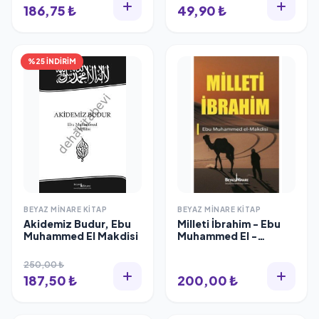
186,75 ₺
49,90 ₺
%25 İNDİRİM
BEYAZ MINARE KITAP
BEYAZ MINARE KITAP
Akidemiz Budur, Ebu
Milleti İbrahim - Ebu
Muhammed El Makdisi
Muhammed El -
Makdisi
250,00 ₺
187,50 ₺
200,00 ₺