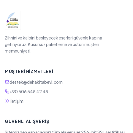
Zihnini ve kalbini besleyecek eserleri güvenle kapına
getiriyoruz. Kusursuz paketleme ve üstün müşteri
memnuniyeti.
MÜŞTERI HIZMETLERI
destek@dehakitabevi.com
+90 506 548 42 48
İletişim
GÜVENLI ALIŞVERIŞ
Sitemizden yapacağınız tüm alışverişler 256-bit SSL sertifikası