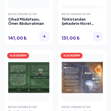
BEYAZ MINARE KITAP
BEYAZ MINARE KITAP
Cihad Müdafaası,
Türkistandan
Ömer Abdurrahman
Şehadete Hicret
Hikayeleri 1, Beyaz
Minare
141,00 ₺
131,00 ₺
%25 İNDİRİM
%25 İNDİRİM
BEYAZ MINARE KITAP
BEYAZ MINARE KITAP