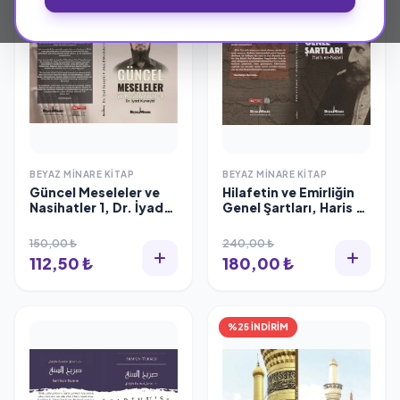
BEYAZ MINARE KITAP
BEYAZ MINARE KITAP
Güncel Meseleler ve
Hilafetin ve Emirliğin
Nasihatler 1, Dr. İyad
Genel Şartları, Haris el
Kunaybi
Naziri
150,00 ₺
240,00 ₺
112,50 ₺
180,00 ₺
%25 İNDİRİM