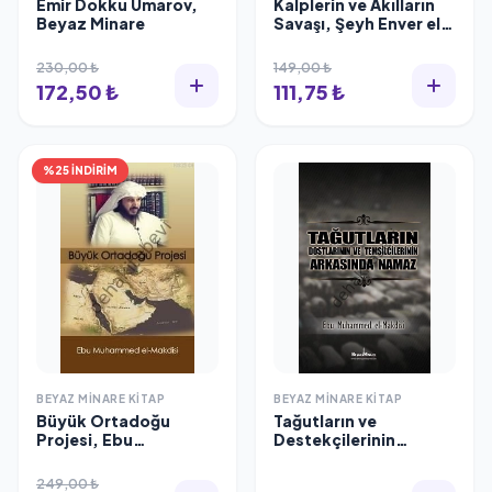
Emir Dokku Umarov,
Kalplerin ve Akılların
Beyaz Minare
Savaşı, Şeyh Enver el-
Evlaki
230,00 ₺
149,00 ₺
172,50 ₺
111,75 ₺
%25 İNDİRİM
BEYAZ MINARE KITAP
BEYAZ MINARE KITAP
Büyük Ortadoğu
Tağutların ve
Projesi, Ebu
Destekçilerinin
Muhammed el-Makdisi
Arkasında Namaz,
Beyaz Minare Kitap
249,00 ₺