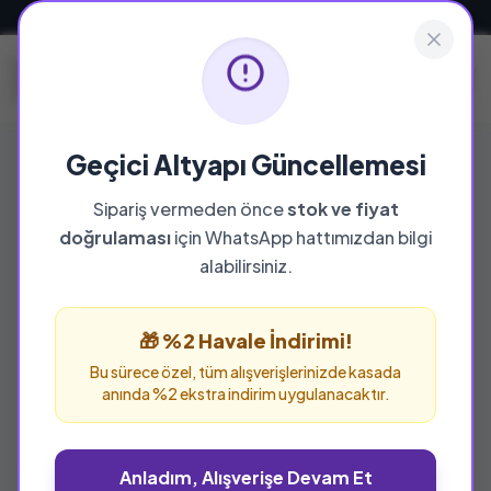
Güvenli ve Hızlı Teslimat
Geçici Altyapı Güncellemesi
Sipariş vermeden önce
stok ve fiyat
YAYINEVI
doğrulaması
için WhatsApp hattımızdan bilgi
Beyaz Minare Kitap
alabilirsiniz.
Beyaz Minare Kitap yayınevine ait tüm eserleri
bu sayfada inceleyebilir ve güvenle sipariş
🎁 %2 Havale İndirimi!
verebilirsiniz.
Bu sürece özel, tüm alışverişlerinizde kasada
anında %2 ekstra indirim uygulanacaktır.
Anladım, Alışverişe Devam Et
%25 İNDİRİM
%25 İNDİRİM