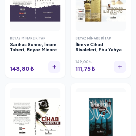
BEYAZ MINARE KITAP
BEYAZ MINARE KITAP
Sarihus Sunne, İmam
İlim ve Cihad
Taberi, Beyaz Minare
Risaleleri, Ebu Yahya
Kitap
el Libi
149,00 ₺
148,80 ₺
111,75 ₺