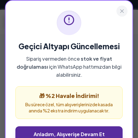
Güvenli ve Hızlı Teslimat
Geçici Altyapı Güncellemesi
Sipariş vermeden önce
stok ve fiyat
YAYINEVI
doğrulaması
için WhatsApp hattımızdan bilgi
Beyaz Yayınları
alabilirsiniz.
Beyaz Yayınları yayınevine ait tüm eserleri bu
sayfada inceleyebilir ve güvenle sipariş
🎁 %2 Havale İndirimi!
verebilirsiniz.
Bu sürece özel, tüm alışverişlerinizde kasada
anında %2 ekstra indirim uygulanacaktır.
Anladım, Alışverişe Devam Et
%25 İNDİRİM