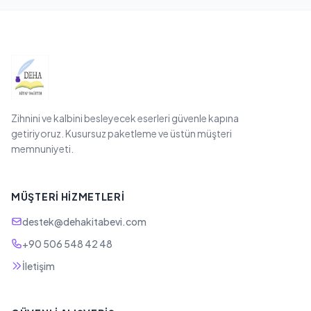
Zihnini ve kalbini besleyecek eserleri güvenle kapına
getiriyoruz. Kusursuz paketleme ve üstün müşteri
memnuniyeti.
MÜŞTERI HIZMETLERI
destek@dehakitabevi.com
+90 506 548 42 48
İletişim