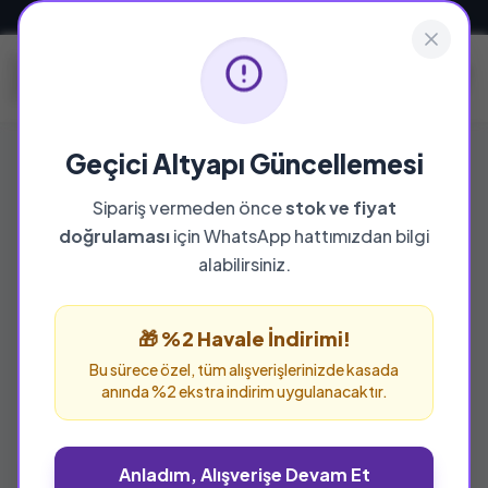
Güvenli ve Hızlı Teslimat
Geçici Altyapı Güncellemesi
Sipariş vermeden önce
stok ve fiyat
YAYINEVI
doğrulaması
için WhatsApp hattımızdan bilgi
Burç Yayınevi
alabilirsiniz.
Burç Yayınevi yayınevine ait tüm eserleri bu
sayfada inceleyebilir ve güvenle sipariş
🎁 %2 Havale İndirimi!
verebilirsiniz.
Bu sürece özel, tüm alışverişlerinizde kasada
anında %2 ekstra indirim uygulanacaktır.
Anladım, Alışverişe Devam Et