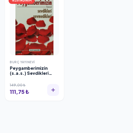
%25 İNDİRİM
BURÇ YAYINEVI
Peygamberimizin
(s.a.s.) Sevdikleri
Sevmedikleri
149,00 ₺
111,75 ₺