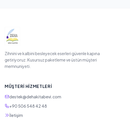
Zihnini ve kalbini besleyecek eserleri güvenle kapına
getiriyoruz. Kusursuz paketleme ve üstün müşteri
memnuniyeti.
MÜŞTERI HIZMETLERI
destek@dehakitabevi.com
+90 506 548 42 48
İletişim