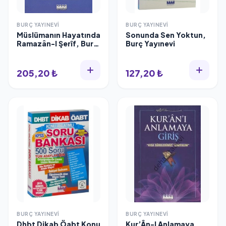
BURÇ YAYINEVI
BURÇ YAYINEVI
Müslümanın Hayatında
Sonunda Sen Yoktun,
Ramazân-I Şerîf, Burç
Burç Yayınevi
Yayınevi
205,20 ₺
127,20 ₺
BURÇ YAYINEVI
BURÇ YAYINEVI
Dhbt Dikab Öabt Konu
Kur’Ân-I Anlamaya