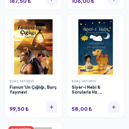
187,50 ₺
106,00 ₺
BURÇ YAYINEVI
BURÇ YAYINEVI
Fiavun'Un Çığlığı, Burç
Siyer-i Nebi &
Yayınevi
Sorularla Hz.
Muhammed'in Hayatı
99,50 ₺
58,00 ₺