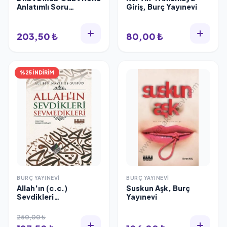
Anlatımlı Soru
Giriş, Burç Yayınevi
Bankası, Burç Yayınevi
203,50 ₺
80,00 ₺
%25 İNDİRİM
BURÇ YAYINEVI
BURÇ YAYINEVI
Allah'ın (c.c.)
Suskun Aşk, Burç
Sevdikleri
Yayınevi
Sevmedikleri, Ali Bin
Nayif Eş-Şuhud
250,00 ₺