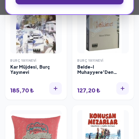
BURÇ YAYINEVI
BURÇ YAYINEVI
Kar Müjdesi, Burç
Belde-I
Yayınevi
Muhayyere'Den
Özgür Filistin'E
İstikamet, Burç
Yayınevi
185,70 ₺
127,20 ₺