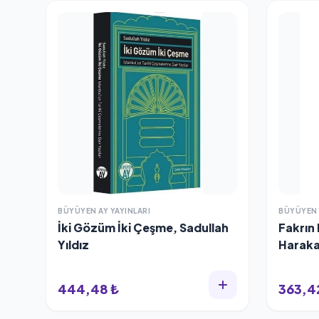
BÜYÜYEN AY YAYINLARI
BÜYÜYEN 
İki Gözüm İki Çeşme, Sadullah
Fakrın
Yıldız
Haraka
444,48 ₺
363,4