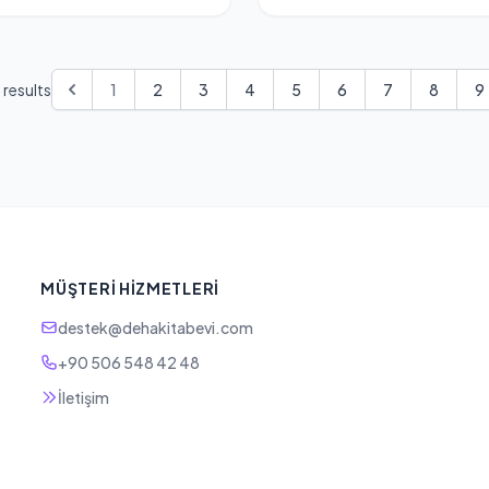
6
results
1
2
3
4
5
6
7
8
9
MÜŞTERI HIZMETLERI
destek@dehakitabevi.com
+90 506 548 42 48
İletişim