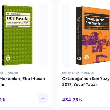
AY YAYINLARI
BÜYÜYEN AY YAYINLARI
 Makamları, Ebu l Hasan
Ortadoğu'nun Son Yüzyıl
ni
2017, Yusuf Yazar
2 ₺
434,35 ₺