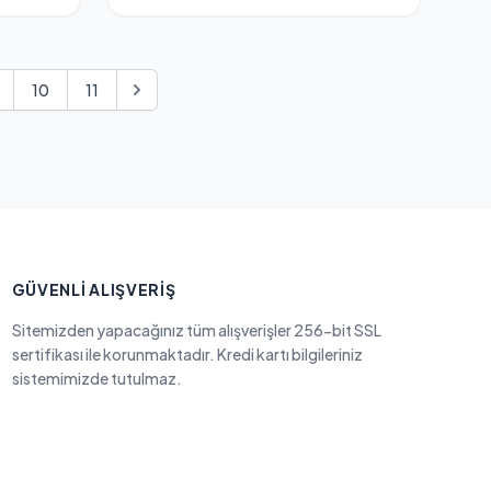
10
11
GÜVENLI ALIŞVERIŞ
Sitemizden yapacağınız tüm alışverişler 256-bit SSL
sertifikası ile korunmaktadır. Kredi kartı bilgileriniz
sistemimizde tutulmaz.