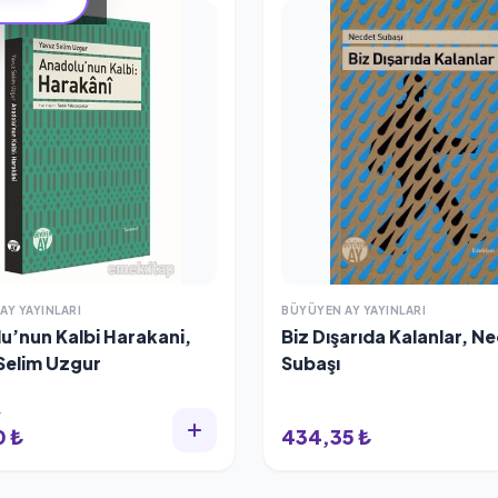
RİM
AY YAYINLARI
BÜYÜYEN AY YAYINLARI
u’nun Kalbi Harakani,
Biz Dışarıda Kalanlar, N
Selim Uzgur
Subaşı
₺
0 ₺
434,35 ₺