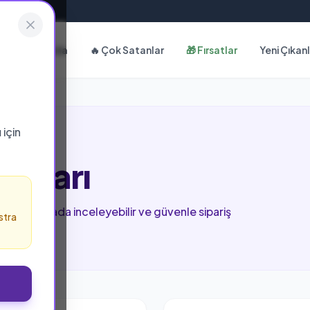
Hakkımızda
🔥 Çok Satanlar
🎁 Fırsatlar
Yeni Çıkan
ı
için
ınları
ri bu sayfada inceleyebilir ve güvenle sipariş
stra