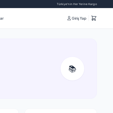
Türkiye'nin Her Yerine Kargo
lar
Giriş Yap
📚