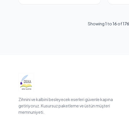
Showing
1
to
16
of
17
Zihnini ve kalbini besleyecek eserleri güvenle kapına
getiriyoruz. Kusursuz paketleme ve üstün müşteri
memnuniyeti.