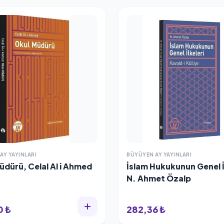
AY YAYINLARI
BÜYÜYEN AY YAYINLARI
üdürü, Celal Al i Ahmed
İslam Hukukunun Genel İl
N. Ahmet Özalp
0 ₺
282,36 ₺