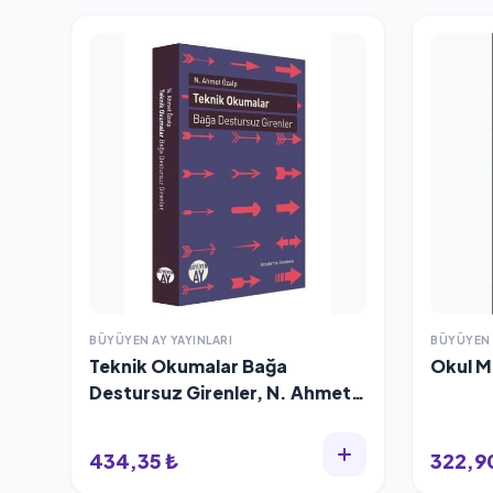
BÜYÜYEN AY YAYINLARI
BÜYÜYEN 
Teknik Okumalar Bağa
Okul M
Destursuz Girenler, N. Ahmet
Özalp
434,35 ₺
322,9