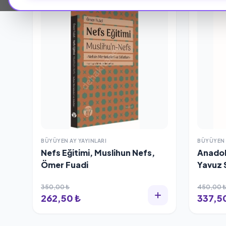
%25 İNDİRİM
%25 İNDİ
BÜYÜYEN AY YAYINLARI
BÜYÜYEN 
Nefs Eğitimi, Muslihun Nefs,
Anadol
Ömer Fuadi
Yavuz 
350,00 ₺
450,00 
262,50 ₺
337,5