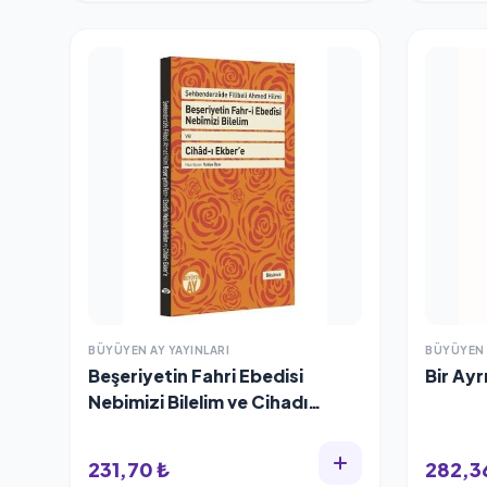
BÜYÜYEN AY YAYINLARI
BÜYÜYEN 
Beşeriyetin Fahri Ebedisi
Bir Ay
Nebimizi Bilelim ve Cihadı
Ekbere
231,70 ₺
282,3