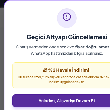
Güvenli ve Hızlı Teslimat
Ana Sayfa
Geçici Altyapı Güncellemesi
Sipariş vermeden önce
stok ve fiyat doğrulamas
YAYINEVI
WhatsApp hattımızdan bilgi alabilirsiniz.
Büyüyen Ay Yay
🎁 %2 Havale İndirimi!
Büyüyen Ay Yayınları yayınevine ait tüm eserle
Bu sürece özel, tüm alışverişlerinizde kasada anında %2 ek
verebilirsiniz.
indirim uygulanacaktır.
Anladım, Alışverişe Devam Et