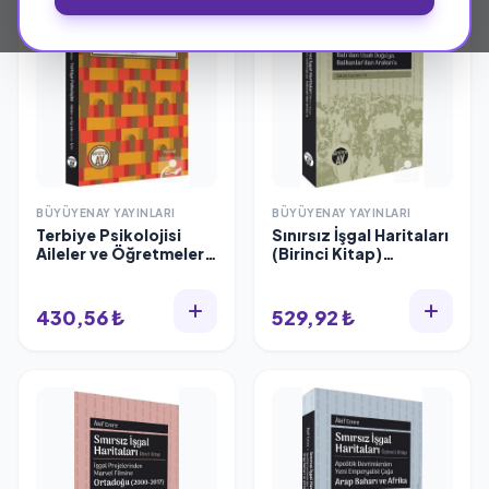
BÜYÜYENAY YAYINLARI
BÜYÜYENAY YAYINLARI
Terbiye Psikolojisi
Sınırsız İşgal Haritaları
Aileler ve Öğretmeler
(Birinci Kitap)
İçin İbrahim Alaaddin
Batı'dan Uzak
Gövsa
Doğu'ya,
Balkanlar'dan
430,56 ₺
529,92 ₺
Arakan'a Akif Emre