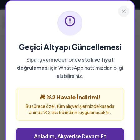
Güvenli ve Hızlı Teslimat
Geçici Altyapı Güncellemesi
Sipariş vermeden önce
stok ve fiyat
YAYINEVI
doğrulaması
için WhatsApp hattımızdan bilgi
Büyüyenay Yayınları
alabilirsiniz.
Büyüyenay Yayınları yayınevine ait tüm eserleri
bu sayfada inceleyebilir ve güvenle sipariş
🎁 %2 Havale İndirimi!
verebilirsiniz.
Bu sürece özel, tüm alışverişlerinizde kasada
anında %2 ekstra indirim uygulanacaktır.
Anladım, Alışverişe Devam Et