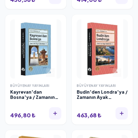
Mâhir Efendi
BÜYÜYENAY YAYINLARI
BÜYÜYENAY YAYINLARI
Kayrevan'dan
Budin'den Londra'ya /
Bosna'ya / Zamanın
Zamanın Ayak
Ayak İzlerinde 1 Kemal
İzlerinde 2 Kemal
Kahraman
Kahraman
496,80 ₺
463,68 ₺