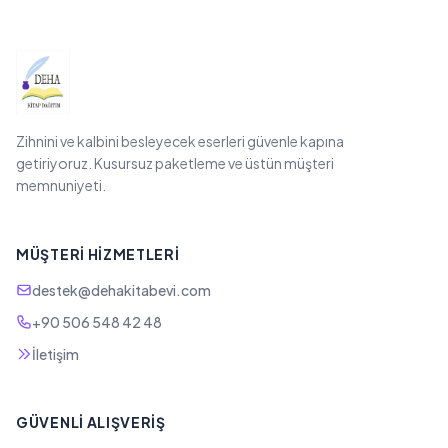
Zihnini ve kalbini besleyecek eserleri güvenle kapına
getiriyoruz. Kusursuz paketleme ve üstün müşteri
memnuniyeti.
MÜŞTERI HIZMETLERI
destek@dehakitabevi.com
+90 506 548 42 48
İletişim
GÜVENLI ALIŞVERIŞ