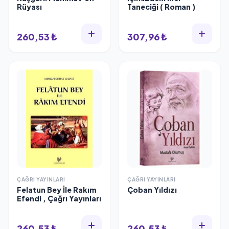
Rüyası
Taneciği ( Roman )
260,53 ₺
307,96 ₺
ÇAĞRI YAYINLARI
ÇAĞRI YAYINLARI
Felatun Bey İle Rakım
Çoban Yıldızı
Efendi , Çağrı Yayınları
260,53 ₺
260,53 ₺