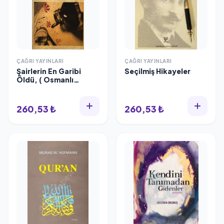
ÇAĞRI YAYINLARI
ÇAĞRI YAYINLARI
Şairlerin En Garibi
Seçilmiş Hikayeler
Öldü, ( Osmanlı
Türkçesi Aslı İle
Birlikte, Sözlükçeli )
260,53 ₺
260,53 ₺