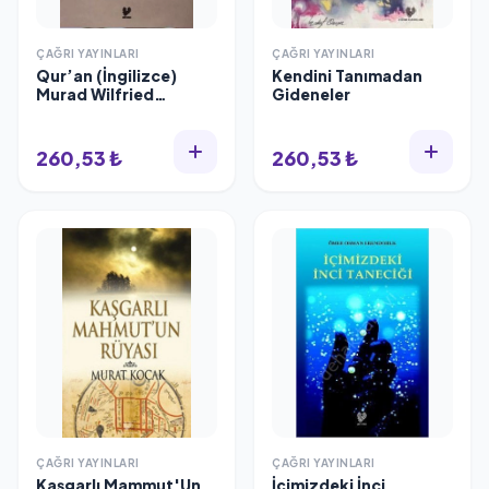
ÇAĞRI YAYINLARI
ÇAĞRI YAYINLARI
Qur’an (İngilizce)
Kendini Tanımadan
Murad Wilfried
Gideneler
Hofmann
260,53 ₺
260,53 ₺
ÇAĞRI YAYINLARI
ÇAĞRI YAYINLARI
Kaşgarlı Mammut'Un
İçimizdeki İnci