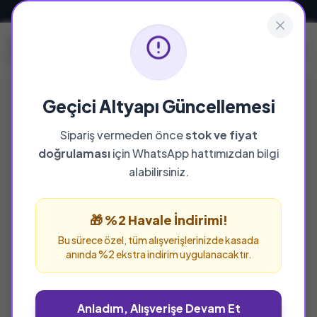
Güvenli ve Hızlı Teslimat
Geçici Altyapı Güncellemesi
Sipariş vermeden önce
stok ve fiyat
YAYINEVI
doğrulaması
için WhatsApp hattımızdan bilgi
Çağrı Yayınları
alabilirsiniz.
Çağrı Yayınları yayınevine ait tüm eserleri bu
sayfada inceleyebilir ve güvenle sipariş
🎁 %2 Havale İndirimi!
verebilirsiniz.
Bu sürece özel, tüm alışverişlerinizde kasada
anında %2 ekstra indirim uygulanacaktır.
Anladım, Alışverişe Devam Et