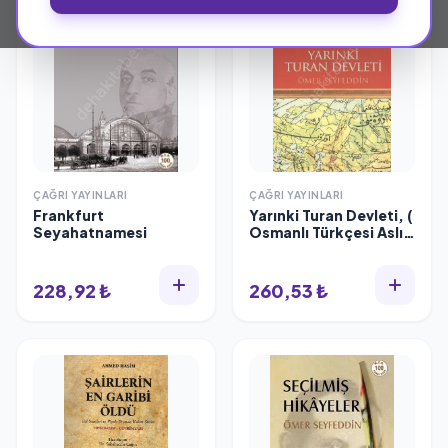
ÇAĞRI YAYINLARI
ÇAĞRI YAYINLARI
Frankfurt
Yarınki Turan Devleti, (
Seyahatnamesi
Osmanlı Türkçesi Aslı
İle Birlikte, Sözlükçeli
)
228,92 ₺
260,53 ₺