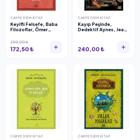
CARPE DIEM KITAP
CARPE DIEM KITAP
Keyifli Felsefe, Baba
Kayıp Peşinde,
Filozoflar, Ömer
Dedektif Aynes, Jean
Sevinçgül
Luc Luciani
230,00 ₺
172,50 ₺
240,00 ₺
CARPE DIEM KITAP
CARPE DIEM KITAP