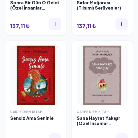
Sonra Bir Gün O Geldi
Sırlar Mağarası
(Özel İnsanlar
(Tılsımlı Serüvenler)
Arıyorum)
137,11 ₺
137,11 ₺
CARPE DIEM KITAP
CARPE DIEM KITAP
Sensiz Ama Seninle
Sana Hayret Yakışır
(Özel İnsanlar
Arıyorum)