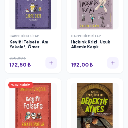
CARPE DIEM KITAP
CARPE DIEM KITAP
Keyifli Felsefe, Anı
Hıçkırık Krizi, Uçuk
Yakala!, Ömer
Ailemle Kaçık
Sevinçgül
Maceralar
230,00 ₺
172,50 ₺
192,00 ₺
%25 İNDİRİM