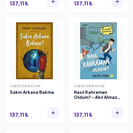
137,11 ₺
137,11 ₺
CARPE DIEM KITAP
CARPE DIEM KITAP
Sakın Arkana Bakma
Nasıl Kahraman
Oldum? - Akıl Almaz
Maceralar
137,11 ₺
137,11 ₺