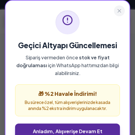
Güvenli ve Hızlı Teslimat
Geçici Altyapı Güncellemesi
Sipariş vermeden önce
stok ve fiyat
YAYINEVI
doğrulaması
için WhatsApp hattımızdan bilgi
Carpe Diem Kitap
alabilirsiniz.
Carpe Diem Kitap yayınevine ait tüm eserleri
bu sayfada inceleyebilir ve güvenle sipariş
🎁 %2 Havale İndirimi!
verebilirsiniz.
Bu sürece özel, tüm alışverişlerinizde kasada
anında %2 ekstra indirim uygulanacaktır.
Anladım, Alışverişe Devam Et
%25 İNDİRİM
%25 İNDİRİM