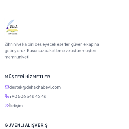
Zihnini ve kalbini besleyecek eserleri güvenle kapına
getiriyoruz. Kusursuz paketleme ve üstün müşteri
memnuniyeti.
MÜŞTERI HIZMETLERI
destek@dehakitabevi.com
+90 506 548 42 48
İletişim
GÜVENLI ALIŞVERIŞ