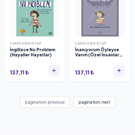
CARPE DIEM KITAP
CARPE DIEM KITAP
İngilizce No Problem
İnanıyorum Öyleyse
(Hayaller Hayatlar)
Varım (Özel İnsanlar
Arıyorum)
137,11 ₺
137,11 ₺
pagination.previous
pagination.next