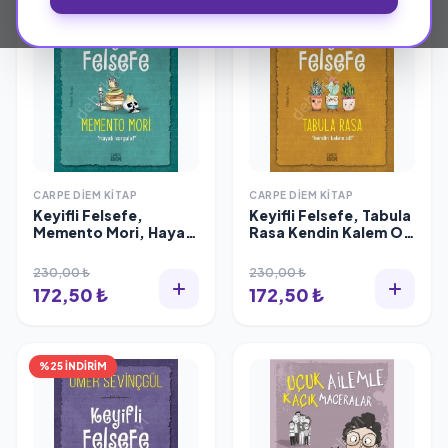
CARPE DIEM KITAP
CARPE DIEM KITAP
Keyifli Felsefe,
Keyifli Felsefe, Tabula
Memento Mori, Hayatı
Rasa Kendin Kalem Ol,
Sorgula!, Ömer
Ömer Sevinçgül
Sevinçgül
230,00 ₺
230,00 ₺
172,50 ₺
172,50 ₺
%25 İNDİRİM