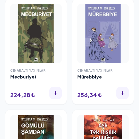
ÇINARALTI YAYINLARI
ÇINARALTI YAYINLARI
Mecburiyet
Mürebbiye
224,28 ₺
256,34 ₺