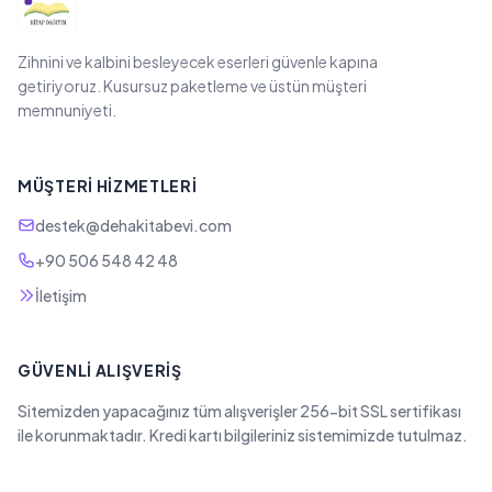
Zihnini ve kalbini besleyecek eserleri güvenle kapına
getiriyoruz. Kusursuz paketleme ve üstün müşteri
memnuniyeti.
MÜŞTERI HIZMETLERI
destek@dehakitabevi.com
+90 506 548 42 48
İletişim
GÜVENLI ALIŞVERIŞ
Sitemizden yapacağınız tüm alışverişler 256-bit SSL sertifikası
ile korunmaktadır. Kredi kartı bilgileriniz sistemimizde tutulmaz.