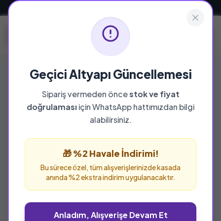
Güvenli ve Hızlı Teslimat
Geçici Altyapı Güncellemesi
Sipariş vermeden önce
stok ve fiyat
YAYINEVI
doğrulaması
için WhatsApp hattımızdan bilgi
Çınaraltı Yayınları
alabilirsiniz.
Çınaraltı Yayınları yayınevine ait tüm eserleri bu
sayfada inceleyebilir ve güvenle sipariş
🎁 %2 Havale İndirimi!
verebilirsiniz.
Bu sürece özel, tüm alışverişlerinizde kasada
anında %2 ekstra indirim uygulanacaktır.
Anladım, Alışverişe Devam Et