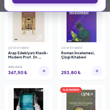
ÇIZGI KITABEVI
ÇIZGI KITABEVI
Arap Edebiyatı Klasik-
Roman İncelemesi,
Modern Prof. Dr.
Çizgi Kitabevi
Ahmet Kazım Ürün
490,00 ₺
367,50 ₺
253,80 ₺
%25 İNDİRİM