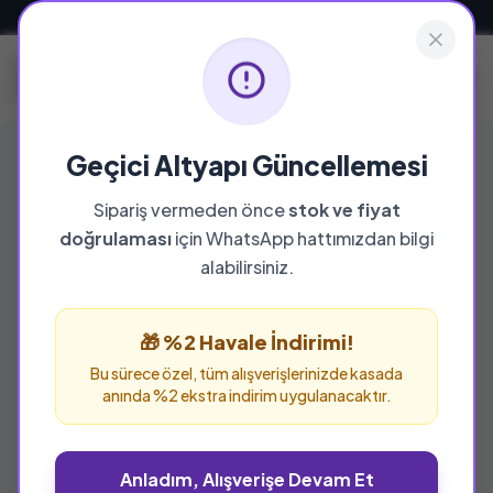
Güvenli ve Hızlı Teslimat
Geçici Altyapı Güncellemesi
Sipariş vermeden önce
stok ve fiyat
YAYINEVI
doğrulaması
için WhatsApp hattımızdan bilgi
Çizgi Kitabevi
alabilirsiniz.
Çizgi Kitabevi yayınevine ait tüm eserleri bu
sayfada inceleyebilir ve güvenle sipariş
🎁 %2 Havale İndirimi!
verebilirsiniz.
Bu sürece özel, tüm alışverişlerinizde kasada
anında %2 ekstra indirim uygulanacaktır.
Anladım, Alışverişe Devam Et
%25 İNDİRİM