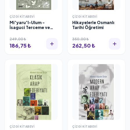
ÇIZGI KITABEVI
ÇIZGI KITABEVI
Mi'yaru'l-Ulum -
Hikayelerle Osmanlı
İsaguci Terceme ve
Tarihi Öğretimi
Şerhi
249,00 ₺
350,00 ₺
186,75 ₺
262,50 ₺
ÇIZGI KITABEVI
ÇIZGI KITABEVI