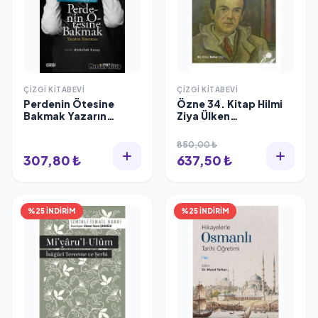
ÇIZGI KITABEVI
ÇIZGI KITABEVI
Perdenin Ötesine
Özne 34. Kitap Hilmi
Bakmak Yazarın
Ziya Ülken
Sineması, Çizgi
(DOĞUMUNUN 120.
Kitabevi
YILINDA)
850,00 ₺
307,80 ₺
637,50 ₺
%25 İNDİRİM
%25 İNDİRİM