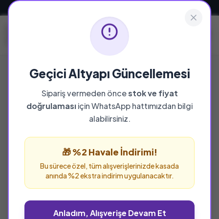
Güvenli ve Hızlı Teslimat
Geçici Altyapı Güncellemesi
Sipariş vermeden önce
stok ve fiyat
YAYINEVI
doğrulaması
için WhatsApp hattımızdan bilgi
Cumhuriyet Kitapları
alabilirsiniz.
Cumhuriyet Kitapları yayınevine ait tüm eserleri
bu sayfada inceleyebilir ve güvenle sipariş
🎁 %2 Havale İndirimi!
verebilirsiniz.
Bu sürece özel, tüm alışverişlerinizde kasada
anında %2 ekstra indirim uygulanacaktır.
Anladım, Alışverişe Devam Et