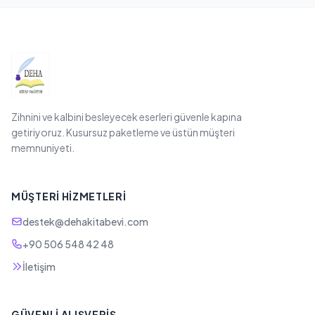
Zihnini ve kalbini besleyecek eserleri güvenle kapına
getiriyoruz. Kusursuz paketleme ve üstün müşteri
memnuniyeti.
MÜŞTERI HIZMETLERI
destek@dehakitabevi.com
+90 506 548 42 48
İletişim
GÜVENLI ALIŞVERIŞ