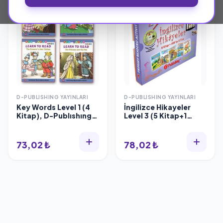
D-PUBLISHING YAYINLARI
D-PUBLISHING YAYINLARI
Key Words Level 1 (4
İngilizce Hikayeler
Kitap), D-Publıshıng
Level 3 (5 Kitap+1
Yayınları
VCD), D-Publıshıng
Yayınları
73,02 ₺
78,02 ₺