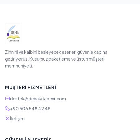
Zihnini ve kalbini besleyecek eserleri güvenle kapına
getiriyoruz. Kusursuz paketleme ve üstün müşteri
memnuniyeti.
MÜŞTERI HIZMETLERI
destek@dehakitabevi.com
+90 506 548 42 48
İletişim
GÜVENLI ALIŞVERIŞ