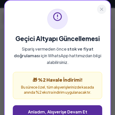
Güvenli ve Hızlı Teslimat
Geçici Altyapı Güncellemesi
Sipariş vermeden önce
stok ve fiyat
YAYINEVI
doğrulaması
için WhatsApp hattımızdan bilgi
D-Publıshıng Yayınları
alabilirsiniz.
D-Publıshıng Yayınları yayınevine ait tüm
eserleri bu sayfada inceleyebilir ve güvenle
🎁 %2 Havale İndirimi!
sipariş verebilirsiniz.
Bu sürece özel, tüm alışverişlerinizde kasada
anında %2 ekstra indirim uygulanacaktır.
Anladım, Alışverişe Devam Et