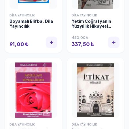
DILA YAYINCILIK
DILA YAYINCILIK
Boyamalı Elifba, Dila
Yetim Coğrafyanın
Yayıncılık
Yüzyıllık Hikayesi
Pranga / Kıyamoğlu
Sancaktar / /
450,00 ₺
9786053461814
91,00 ₺
337,50 ₺
DILA YAYINCILIK
DILA YAYINCILIK