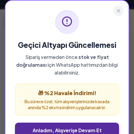
Güvenli ve Hızlı Teslimat
Geçici Altyapı Güncellemesi
Sipariş vermeden önce
stok ve fiyat
YAYINEVI
doğrulaması
için WhatsApp hattımızdan bilgi
Dila Yayıncılık
alabilirsiniz.
Dila Yayıncılık yayınevine ait tüm eserleri bu
sayfada inceleyebilir ve güvenle sipariş
🎁 %2 Havale İndirimi!
verebilirsiniz.
Bu sürece özel, tüm alışverişlerinizde kasada
anında %2 ekstra indirim uygulanacaktır.
Anladım, Alışverişe Devam Et