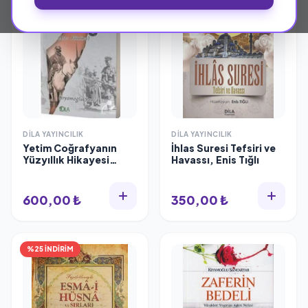
DILA YAYINCILIK
DILA YAYINCILIK
Yetim Coğrafyanın
İhlas Suresi Tefsiri ve
Yüzyıllık Hikayesi
Havassı, Enis Tığlı
Pranga (Arz-ı Filistin-
2) Kıyamoğlu
Sancaktar Dila
600,00 ₺
350,00 ₺
Yayıncılık
%25 İNDİRİM