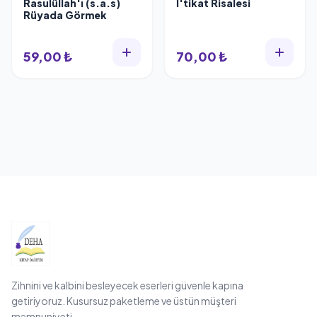
Rasulüllah'ı (s.a.s)
İ'tikat Risalesi
Rüyada Görmek
59,00 ₺
70,00 ₺
Zihnini ve kalbini besleyecek eserleri güvenle kapına
getiriyoruz. Kusursuz paketleme ve üstün müşteri
memnuniyeti.