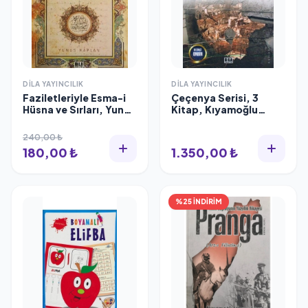
DILA YAYINCILIK
DILA YAYINCILIK
Faziletleriyle Esma-i
Çeçenya Serisi, 3
Hüsna ve Sırları, Yunus
Kitap, Kıyamoğlu
Kaplan
Sancaktar
240,00 ₺
180,00 ₺
1.350,00 ₺
%25 İNDİRİM