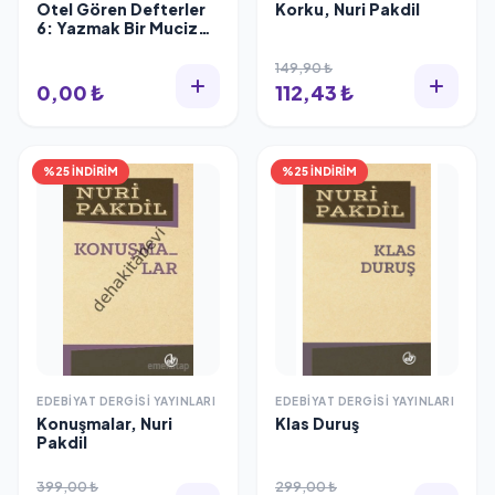
Otel Gören Defterler
Korku, Nuri Pakdil
6: Yazmak Bir Mucize,
Nuri Pakdil
149,90 ₺
0,00 ₺
112,43 ₺
%25 İNDİRİM
%25 İNDİRİM
EDEBIYAT DERGISI YAYINLARI
EDEBIYAT DERGISI YAYINLARI
Konuşmalar, Nuri
Klas Duruş
Pakdil
399,00 ₺
299,00 ₺