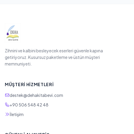
Zihnini ve kalbini besleyecek eserleri güvenle kapına
getiriyoruz. Kusursuz paketleme ve üstün müşteri
memnuniyeti.
MÜŞTERI HIZMETLERI
destek@dehakitabevi.com
+90 506 548 42 48
İletişim