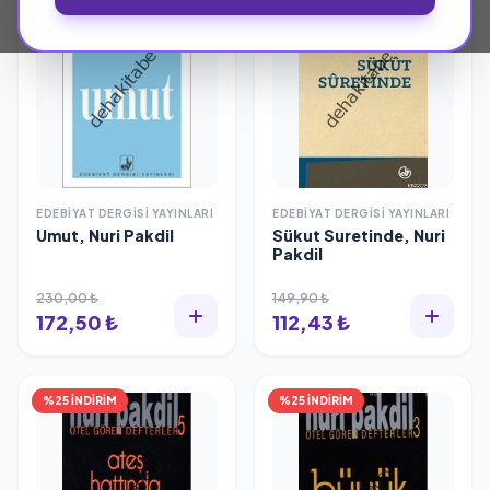
EDEBIYAT DERGISI YAYINLARI
EDEBIYAT DERGISI YAYINLARI
Umut, Nuri Pakdil
Sükut Suretinde, Nuri
Pakdil
230,00 ₺
149,90 ₺
172,50 ₺
112,43 ₺
%25 İNDİRİM
%25 İNDİRİM