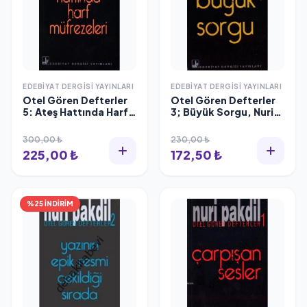
EDEBIYAT DERGISI YAYINLARI
EDEBIYAT DERGISI YAYINLARI
Otel Gören Defterler
Otel Gören Defterler
5: Ateş Hattında Harf
3; Büyük Sorgu, Nuri
Müfrezeleri, Nuri
Pakdil
Pakdil
300,00 ₺
230,00 ₺
225,00 ₺
172,50 ₺
%25 İNDİRİM