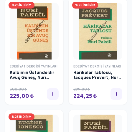
%25 İNDİRİM
%25 İNDİRİM
EDEBIYAT DERGISI YAYINLARI
EDEBIYAT DERGISI YAYINLARI
Kalbimin Üstünde Bir
Harikalar Tablosu,
Avuç Güneş, Nuri
Jacques Prevert, Nuri
Pakdil
Pakdil
300,00 ₺
299,00 ₺
225,00 ₺
224,25 ₺
%25 İNDİRİM