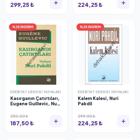
299,25 ₺
224,25 ₺
%25 İNDİRİM
%25 İNDİRİM
EDEBIYAT DERGISI YAYINLARI
EDEBIYAT DERGISI YAYINLARI
Kasırganın Çatırtıları,
Kalem Kalesi, Nuri
Eugene Guillevic, Nuri
Pakdil
Pakdil
250,00 ₺
299,00 ₺
187,50 ₺
224,25 ₺