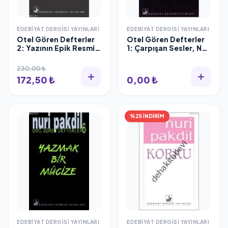
EDEBIYAT DERGISI YAYINLARI
EDEBIYAT DERGISI YAYINLARI
Otel Gören Defterler
Otel Gören Defterler
2: Yazının Epik Resmi
1: Çarpışan Sesler, Nuri
Çekildiği Sırada, Nuri
Pakdil
Pakdil
230,00 ₺
172,50 ₺
0,00 ₺
%25 İNDİRİM
EDEBIYAT DERGISI YAYINLARI
EDEBIYAT DERGISI YAYINLARI