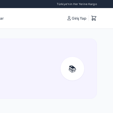
Türkiye'nin Her Yerine Kargo
lar
Giriş Yap
📚