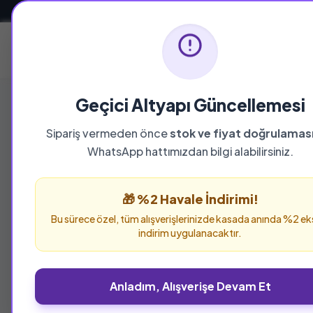
Güvenli ve Hızlı Teslimat
Ana Sayfa
Geçici Altyapı Güncellemesi
Sipariş vermeden önce
stok ve fiyat doğrulamas
YAYINEVI
WhatsApp hattımızdan bilgi alabilirsiniz.
Edebiyat ve Eleş
🎁 %2 Havale İndirimi!
Edebiyat ve Eleştiri Kitaplığı yayınevine ait 
Bu sürece özel, tüm alışverişlerinizde kasada anında %2 ek
sipariş verebilirsiniz.
indirim uygulanacaktır.
Anladım, Alışverişe Devam Et