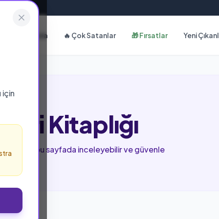
Hakkımızda
🔥 Çok Satanlar
🎁 Fırsatlar
Yeni Çıkan
ı
için
tiri Kitaplığı
tüm eserleri bu sayfada inceleyebilir ve güvenle
stra