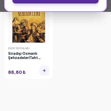
EKIM YAYINLARI
Sıradışı Osmanlı
ŞehzadeleriTaht
Uğruna Baş Veren
Canlar, Ekim Yayınları
88,80 ₺