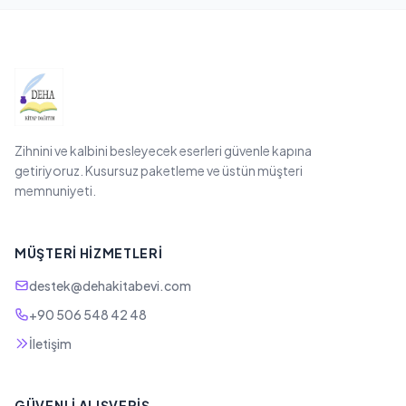
Zihnini ve kalbini besleyecek eserleri güvenle kapına
getiriyoruz. Kusursuz paketleme ve üstün müşteri
memnuniyeti.
MÜŞTERI HIZMETLERI
destek@dehakitabevi.com
+90 506 548 42 48
İletişim
GÜVENLI ALIŞVERIŞ