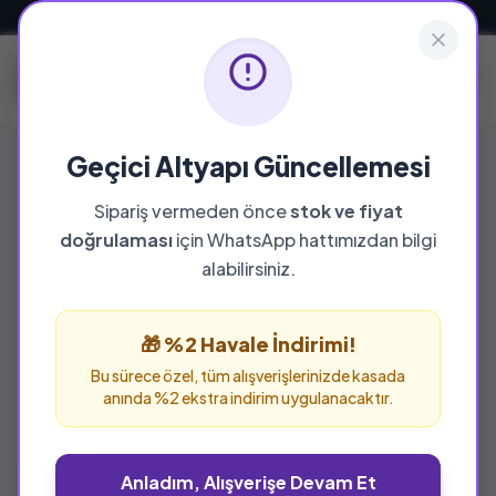
Güvenli ve Hızlı Teslimat
Geçici Altyapı Güncellemesi
Sipariş vermeden önce
stok ve fiyat
YAYINEVI
doğrulaması
için WhatsApp hattımızdan bilgi
Ekim Yayınları
alabilirsiniz.
Ekim Yayınları yayınevine ait tüm eserleri bu
sayfada inceleyebilir ve güvenle sipariş
🎁 %2 Havale İndirimi!
verebilirsiniz.
Bu sürece özel, tüm alışverişlerinizde kasada
anında %2 ekstra indirim uygulanacaktır.
Anladım, Alışverişe Devam Et