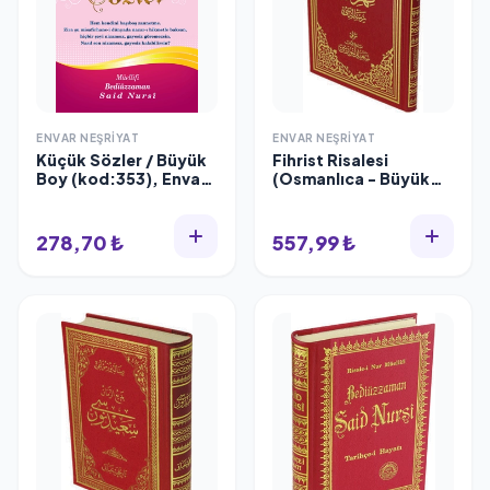
ENVAR NEŞRIYAT
ENVAR NEŞRIYAT
Küçük Sözler / Büyük
Fihrist Risalesi
Boy (kod:353), Envar
(Osmanlıca - Büyük
Neşriyat
Boy) (Kod:615)
278,70 ₺
557,99 ₺