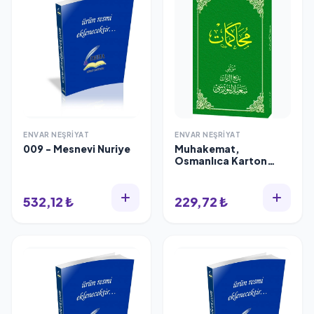
ENVAR NEŞRIYAT
ENVAR NEŞRIYAT
009 - Mesnevi Nuriye
Muhakemat,
Osmanlıca Karton
Kapak, Envar Neşriyat
751
532,12 ₺
229,72 ₺