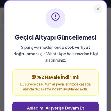
Güvenli ve Hızlı Teslimat
Geçici Altyapı Güncellemesi
Sipariş vermeden önce
stok ve fiyat
YAYINEVI
doğrulaması
için WhatsApp hattımızdan bilgi
Envar Neşriyat
alabilirsiniz.
Envar Neşriyat yayınevine ait tüm eserleri bu
sayfada inceleyebilir ve güvenle sipariş
🎁 %2 Havale İndirimi!
verebilirsiniz.
Bu sürece özel, tüm alışverişlerinizde kasada
anında %2 ekstra indirim uygulanacaktır.
Anladım, Alışverişe Devam Et
%22 İNDİRİM