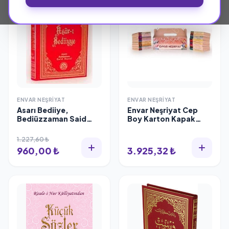
ENVAR NEŞRIYAT
ENVAR NEŞRIYAT
Asarı Bediiye,
Envar Neşriyat Cep
Bediüzzaman Said
Boy Karton Kapak
Nursi, Envar Neşriyat
Risaleler Seti 36 kitap
1.227,60 ₺
960,00 ₺
3.925,32 ₺