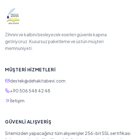
Zihnini ve kalbini besleyecek eserleri güvenle kapına
getiriyoruz. Kusursuz paketleme ve üstün müşteri
memnuniyeti.
MÜŞTERI HIZMETLERI
destek@dehakitabevi.com
+90 506 548 42 48
İletişim
GÜVENLI ALIŞVERIŞ
Sitemizden yapacağınız tüm alışverişler 256-bit SSL sertifikası