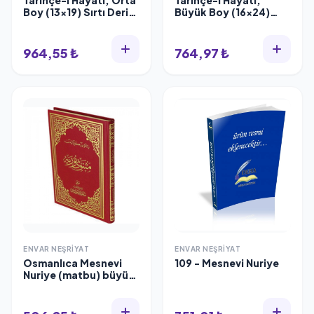
Tarihçe-i Hayatı, Orta
Tarihçe-i Hayatı,
Boy (13x19) Sırtı Deri,
Büyük Boy (16x24)
Envar Neşriyat
Sırtı Deri, Envar
Neşriyat 003
964,55 ₺
764,97 ₺
ENVAR NEŞRIYAT
ENVAR NEŞRIYAT
Osmanlıca Mesnevi
109 - Mesnevi Nuriye
Nuriye (matbu) büyük
boy