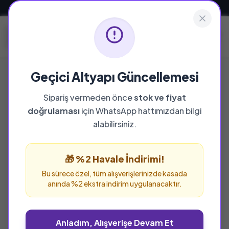
Güvenli ve Hızlı Teslimat
Geçici Altyapı Güncellemesi
Sipariş vermeden önce
stok ve fiyat
YAYINEVI
doğrulaması
için WhatsApp hattımızdan bilgi
Esma Yayınları
alabilirsiniz.
Esma Yayınları yayınevine ait tüm eserleri bu
sayfada inceleyebilir ve güvenle sipariş
🎁 %2 Havale İndirimi!
verebilirsiniz.
Bu sürece özel, tüm alışverişlerinizde kasada
anında %2 ekstra indirim uygulanacaktır.
Anladım, Alışverişe Devam Et
%36 İNDİRİM