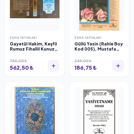
ESMA YAYINLARI
ESMA YAYINLARI
Gayetül Hakim, Keşfil
Güllü Yasin (Rahle Boy
Rumuz Fihallil Kunuz,
Kod 005), Mustafa
Ebu Seleme Mahmud
Varlı
Nasar
750,00 ₺
249,00 ₺
562,50 ₺
186,75 ₺