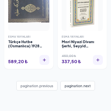
ESMA YAYINLARI
ESMA YAYINLARI
Türkçe Hutbe
Mısri Niyazi Divanı
(Osmanlıca) 1928
Şerhi, Seyyid
Baskı
Muhammed Nur
450,00 ₺
589,20 ₺
337,50 ₺
pagination.previous
pagination.next