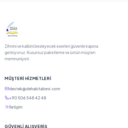
Zihnini ve kalbini besleyecek eserleri güvenle kapına
getiriyoruz. Kusursuz paketleme ve üstün müşteri
memnuniyeti.
MÜŞTERI HIZMETLERI
destek@dehakitabevi.com
+90 506 548 42 48
İletişim
GÜVENLI ALIŞVERIŞ