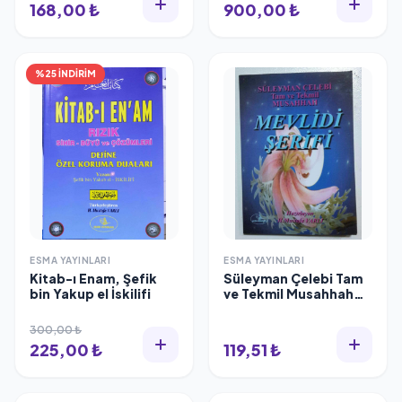
168,00 ₺
900,00 ₺
%25 İNDİRİM
ESMA YAYINLARI
ESMA YAYINLARI
Kitab-ı Enam, Şefik
Süleyman Çelebi Tam
bin Yakup el İskilifi
ve Tekmil Musahhah
Mevlidi Şerifi (Cep
Boy)
300,00 ₺
225,00 ₺
119,51 ₺