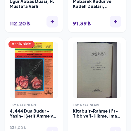
Uğur Abbas Duası, H.
Mübarek Kudur ve
Mustafa Varlı
Kadeh Duaları,
Mustafa Varlı
112,20 ₺
91,39 ₺
%50 İNDİRİM
ESMA YAYINLARI
ESMA YAYINLARI
4.444 Dua Budur -
Kitabu'r-Rahme fi't-
Yasin-i Şerif Amme ve
Tıbb ve'l-Hikme, İmam
Tebareke Sureleri
Celaleddin Es Suyuti,
(Kod:001), Esma
Tıp ve Havas İlmi,
336,00 ₺