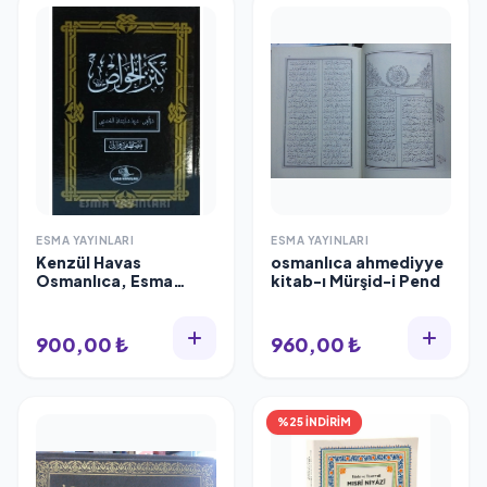
ESMA YAYINLARI
ESMA YAYINLARI
Kenzül Havas
osmanlıca ahmediyye
Osmanlıca, Esma
kitab-ı Mürşid-i Pend
Yayınları
900,00 ₺
960,00 ₺
%25 İNDİRİM