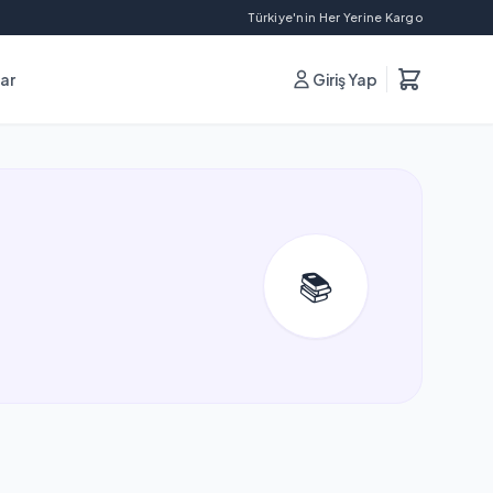
Türkiye'nin Her Yerine Kargo
lar
Giriş Yap
📚