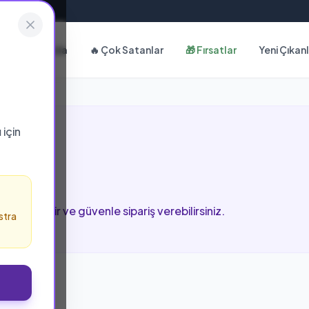
Hakkımızda
🔥 Çok Satanlar
🎁 Fırsatlar
Yeni Çıkan
ı
için
celeyebilir ve güvenle sipariş verebilirsiniz.
stra