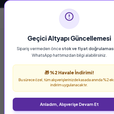
Güvenli ve Hızlı Teslimat
Ana Sayfa
Geçici Altyapı Güncellemesi
Sipariş vermeden önce
stok ve fiyat doğrulamas
YAYINEVI
WhatsApp hattımızdan bilgi alabilirsiniz.
Espas
🎁 %2 Havale İndirimi!
Espas yayınevine ait tüm eserleri bu sayfada in
Bu sürece özel, tüm alışverişlerinizde kasada anında %2 ek
indirim uygulanacaktır.
Anladım, Alışverişe Devam Et