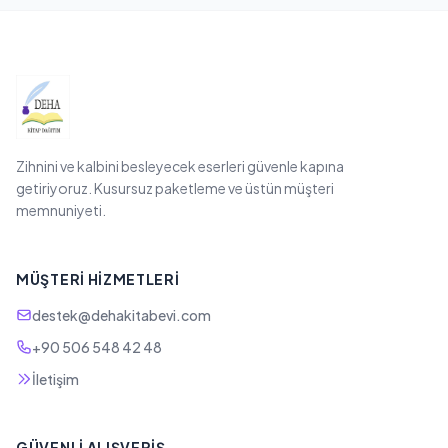
Zihnini ve kalbini besleyecek eserleri güvenle kapına
getiriyoruz. Kusursuz paketleme ve üstün müşteri
memnuniyeti.
MÜŞTERI HIZMETLERI
destek@dehakitabevi.com
+90 506 548 42 48
İletişim
GÜVENLI ALIŞVERIŞ