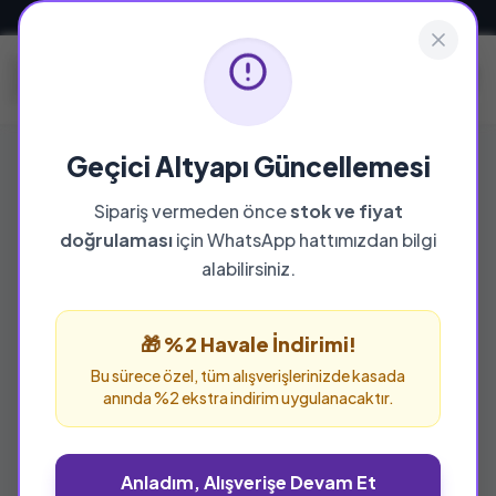
Güvenli ve Hızlı Teslimat
Geçici Altyapı Güncellemesi
Sipariş vermeden önce
stok ve fiyat
YAYINEVI
doğrulaması
için WhatsApp hattımızdan bilgi
Evrensel İletişim
alabilirsiniz.
Evrensel İletişim yayınevine ait tüm eserleri bu
sayfada inceleyebilir ve güvenle sipariş
🎁 %2 Havale İndirimi!
verebilirsiniz.
Bu sürece özel, tüm alışverişlerinizde kasada
anında %2 ekstra indirim uygulanacaktır.
Anladım, Alışverişe Devam Et