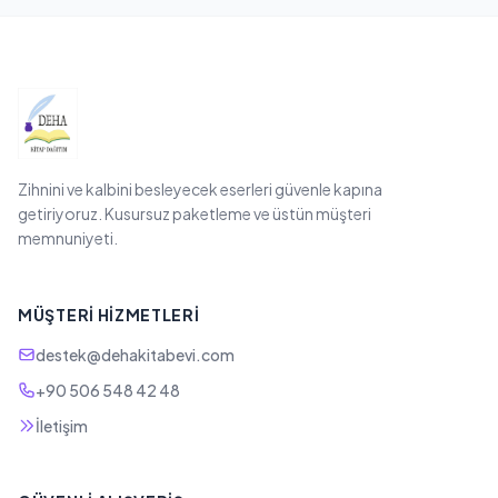
Zihnini ve kalbini besleyecek eserleri güvenle kapına
getiriyoruz. Kusursuz paketleme ve üstün müşteri
memnuniyeti.
MÜŞTERI HIZMETLERI
destek@dehakitabevi.com
+90 506 548 42 48
İletişim