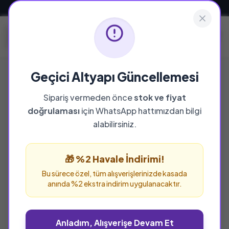
Güvenli ve Hızlı Teslimat
Geçici Altyapı Güncellemesi
Sipariş vermeden önce
stok ve fiyat
YAYINEVI
doğrulaması
için WhatsApp hattımızdan bilgi
Expoze Kitap
alabilirsiniz.
Expoze Kitap yayınevine ait tüm eserleri bu
sayfada inceleyebilir ve güvenle sipariş
🎁 %2 Havale İndirimi!
verebilirsiniz.
Bu sürece özel, tüm alışverişlerinizde kasada
anında %2 ekstra indirim uygulanacaktır.
Anladım, Alışverişe Devam Et
%23 İNDİRİM