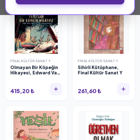
FINAL KÜLTÜR SANAT Y
FINAL KÜLTÜR SANAT Y
Olmayan Bir Köpeğin
Sihirli Kütüphane,
Hikayesi, Edward Van
Final Kültür Sanat Y
De Vendel
415,20 ₺
261,60 ₺