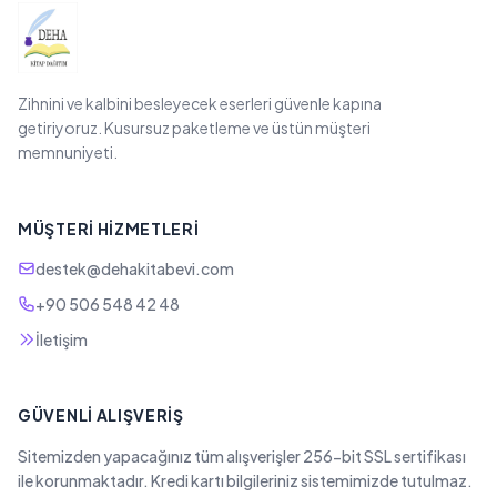
Zihnini ve kalbini besleyecek eserleri güvenle kapına
getiriyoruz. Kusursuz paketleme ve üstün müşteri
memnuniyeti.
MÜŞTERI HIZMETLERI
destek@dehakitabevi.com
+90 506 548 42 48
İletişim
GÜVENLI ALIŞVERIŞ
Sitemizden yapacağınız tüm alışverişler 256-bit SSL sertifikası
ile korunmaktadır. Kredi kartı bilgileriniz sistemimizde tutulmaz.