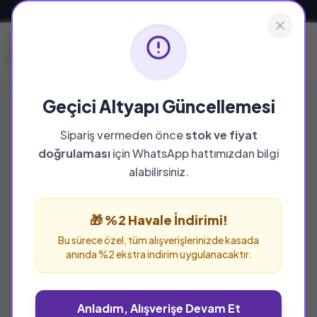
Güvenli ve Hızlı Teslimat
Geçici Altyapı Güncellemesi
Sipariş vermeden önce
stok ve fiyat
YAYINEVI
doğrulaması
için WhatsApp hattımızdan bilgi
Final Kültür Sanat Y
alabilirsiniz.
Final Kültür Sanat Y yayınevine ait tüm eserleri
bu sayfada inceleyebilir ve güvenle sipariş
🎁 %2 Havale İndirimi!
verebilirsiniz.
Bu sürece özel, tüm alışverişlerinizde kasada
anında %2 ekstra indirim uygulanacaktır.
Anladım, Alışverişe Devam Et