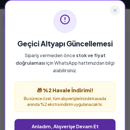
Güvenli ve Hızlı Teslimat
Geçici Altyapı Güncellemesi
Sipariş vermeden önce
stok ve fiyat
YAYINEVI
doğrulaması
için WhatsApp hattımızdan bilgi
Foliant Yayınları
alabilirsiniz.
Foliant Yayınları yayınevine ait tüm eserleri bu
sayfada inceleyebilir ve güvenle sipariş
🎁 %2 Havale İndirimi!
verebilirsiniz.
Bu sürece özel, tüm alışverişlerinizde kasada
anında %2 ekstra indirim uygulanacaktır.
Anladım, Alışverişe Devam Et
%25 İNDİRİM
%33 İNDİRİM