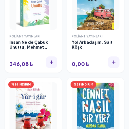
FOLIANT YAYINLARI
FOLIANT YAYINLARI
İnsan Ne de Çabuk
Yol Arkadaşım, Sait
Unuttu, Mehmet
Köşk
Dikmen, Foliant
Yayınları
346,08 ₺
0,00 ₺
%25 İNDİRİM
%29 İNDİRİM