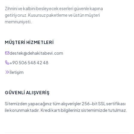
Zihnini ve kalbini besleyecek eserleri güvenle kapına
getiriyoruz. Kusursuz paketleme ve üstün müşteri
memnuniyeti.
MÜŞTERI HIZMETLERI
destek@dehakitabevi.com
+90 506 548 42 48
İletişim
GÜVENLI ALIŞVERIŞ
Sitemizden yapacağınız tüm alışverişler 256-bit SSL sertifikası
ile korunmaktadır. Kredi kartı bilgileriniz sistemimizde tutulmaz.