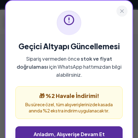
Güvenli ve Hızlı Teslimat
Geçici Altyapı Güncellemesi
Sipariş vermeden önce
stok ve fiyat
YAYINEVI
doğrulaması
için WhatsApp hattımızdan bilgi
Furkan Neşriyat
alabilirsiniz.
Furkan Neşriyat yayınevine ait tüm eserleri bu
sayfada inceleyebilir ve güvenle sipariş
🎁 %2 Havale İndirimi!
verebilirsiniz.
Bu sürece özel, tüm alışverişlerinizde kasada
anında %2 ekstra indirim uygulanacaktır.
Anladım, Alışverişe Devam Et