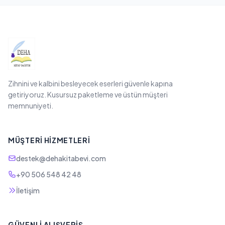
Zihnini ve kalbini besleyecek eserleri güvenle kapına
getiriyoruz. Kusursuz paketleme ve üstün müşteri
memnuniyeti.
MÜŞTERI HIZMETLERI
destek@dehakitabevi.com
+90 506 548 42 48
İletişim
GÜVENLI ALIŞVERIŞ