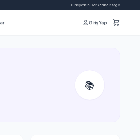
Türkiye'nin Her Yerine Kargo
lar
Giriş Yap
📚