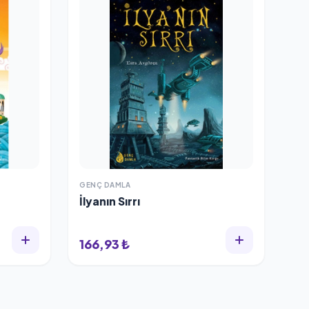
GENÇ DAMLA
İlyanın Sırrı
166,93 ₺