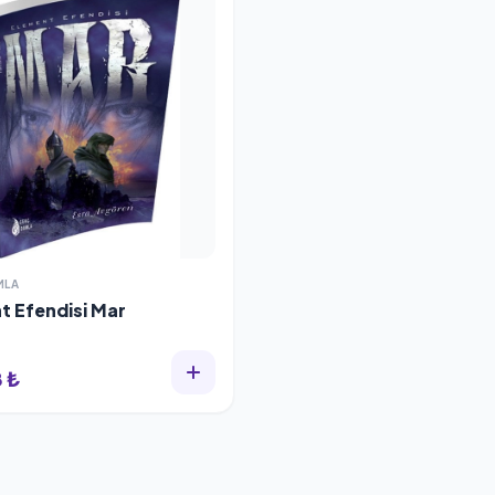
MLA
t Efendisi Mar
 ₺