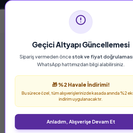
Güvenli ve Hızlı Teslimat
Ana Sayfa
Geçici Altyapı Güncellemesi
Sipariş vermeden önce
stok ve fiyat doğrulamas
YAYINEVI
WhatsApp hattımızdan bilgi alabilirsiniz.
Genç Damla
🎁 %2 Havale İndirimi!
Genç Damla yayınevine ait tüm eserleri bu say
Bu sürece özel, tüm alışverişlerinizde kasada anında %2 ek
verebilirsiniz.
indirim uygulanacaktır.
Anladım, Alışverişe Devam Et