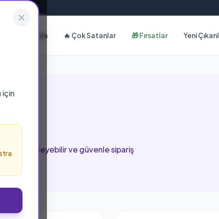
Hakkımızda
🔥 Çok Satanlar
🎁 Fırsatlar
Yeni Çıkan
ı
için
fada inceleyebilir ve güvenle sipariş
stra