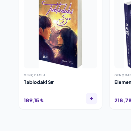
GENÇ DAMLA
GENÇ DA
Tablodaki Sır
Elemen
189,15 ₺
218,78