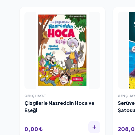
GENÇ HAYAT
GENÇ HA
Çizgilerle Nasreddin Hoca ve
Serüve
Eşeği
Şatosu
0,00 ₺
208,0