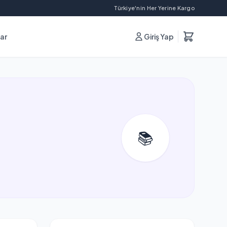
Türkiye'nin Her Yerine Kargo
lar
Giriş Yap
📚