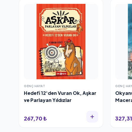
GENÇ HAYAT
GENÇ HA
Hedefi 12'den Vuran Ok, Aşkar
Okyanu
ve Parlayan Yıldızlar
Macera
267,70 ₺
327,31