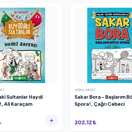
YAT
GENÇ HAYAT
ki Sultanlar Haydi
Sakar Bora - Başlarım B
!, Ali Karaçam
Spora!, Çağrı Cebeci
₺
202,12 ₺