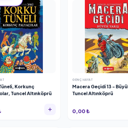
YAT
GENÇ HAYAT
Tüneli, Korkunç
Macera Geçidi 13 - Büyük
olar, Tuncel Altınköprü
Tuncel Altınköprü
₺
0,00 ₺