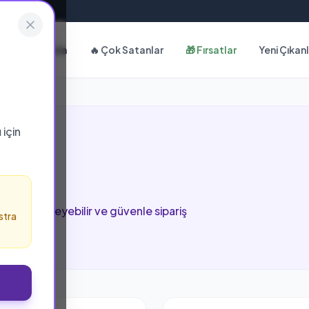
Hakkımızda
🔥 Çok Satanlar
🎁 Fırsatlar
Yeni Çıkan
ı
için
fada inceleyebilir ve güvenle sipariş
stra