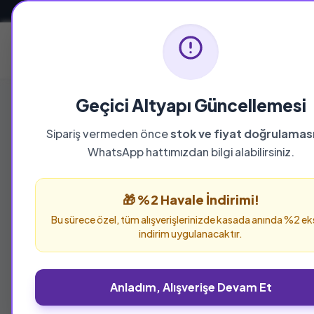
Güvenli ve Hızlı Teslimat
Ana Sayfa
Geçici Altyapı Güncellemesi
Sipariş vermeden önce
stok ve fiyat doğrulamas
YAYINEVI
WhatsApp hattımızdan bilgi alabilirsiniz.
Genç Hayat
🎁 %2 Havale İndirimi!
Genç Hayat yayınevine ait tüm eserleri bu say
Bu sürece özel, tüm alışverişlerinizde kasada anında %2 ek
verebilirsiniz.
indirim uygulanacaktır.
Anladım, Alışverişe Devam Et