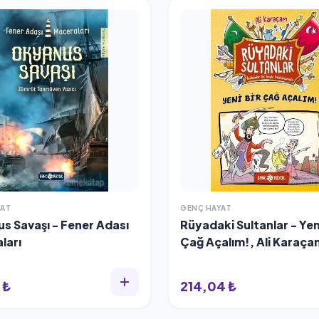
YAT
GENÇ HAYAT
s Savaşı - Fener Adası
Rüyadaki Sultanlar - Yeni
ları
Çağ Açalım!, Ali Karaça
 ₺
214,04 ₺