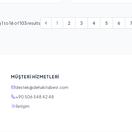
g
1
to
16
of
103
results
1
2
3
4
5
6
MÜŞTERI HIZMETLERI
destek@dehakitabevi.com
+90 506 548 42 48
İletişim