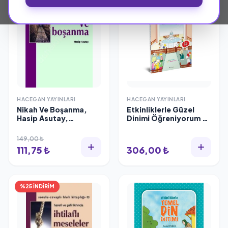
HACEGAN YAYINLARI
HACEGAN YAYINLARI
Nikah Ve Boşanma,
Etkinliklerle Güzel
Hasip Asutay,
Dinimi Öğreniyorum /
Hacegan Yayınları
7-11 Yaş, Hacegan
Yayınları
149,00 ₺
111,75 ₺
306,00 ₺
%25 İNDİRİM