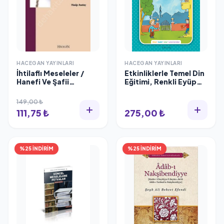
HACEGAN YAYINLARI
HACEGAN YAYINLARI
İhtilaflı Meseleler /
Etkinliklerle Temel Din
Hanefi Ve Şafii
Eğitimi, Renkli Eyüp
Fıkhında, Hasip
Beyhan
Asutay
149,00 ₺
111,75 ₺
275,00 ₺
%25 İNDİRİM
%25 İNDİRİM