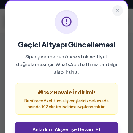
Güvenli ve Hızlı Teslimat
Geçici Altyapı Güncellemesi
Sipariş vermeden önce
stok ve fiyat
YAYINEVI
doğrulaması
için WhatsApp hattımızdan bilgi
Hacegan Yayınları
alabilirsiniz.
Hacegan Yayınları yayınevine ait tüm eserleri
bu sayfada inceleyebilir ve güvenle sipariş
🎁 %2 Havale İndirimi!
verebilirsiniz.
Bu sürece özel, tüm alışverişlerinizde kasada
anında %2 ekstra indirim uygulanacaktır.
Anladım, Alışverişe Devam Et
%25 İNDİRİM