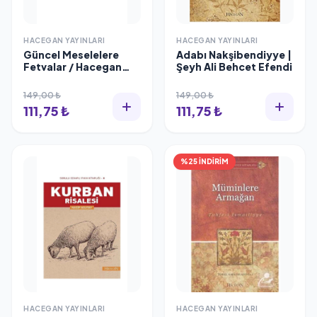
HACEGAN YAYINLARI
HACEGAN YAYINLARI
Güncel Meselelere
Adabı Nakşibendiyye |
Fetvalar / Hacegan
Şeyh Ali Behcet Efendi
Yayınları / Hasip
Asutay
149,00 ₺
149,00 ₺
111,75 ₺
111,75 ₺
%25 İNDİRİM
HACEGAN YAYINLARI
HACEGAN YAYINLARI