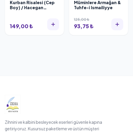
Kurban Risalesi (Cep
Müminlere Armağan &
Boy) / Hacegan
Tuhfe-i Ismailiyye
Yayınları / Hasip
Asutay
125,00 ₺
149,00 ₺
93,75 ₺
Zihnini ve kalbini besleyecek eserleri güvenle kapına
getiriyoruz. Kusursuz paketleme ve üstün müşteri