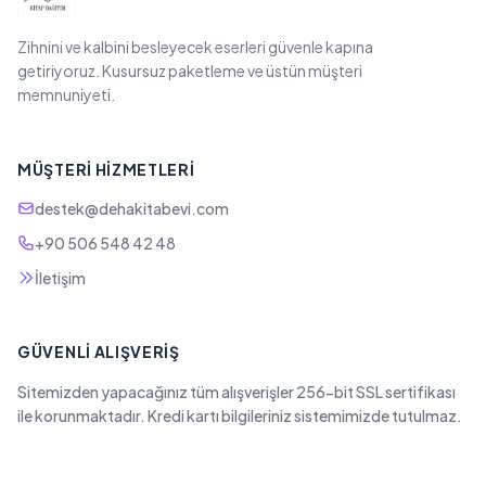
Zihnini ve kalbini besleyecek eserleri güvenle kapına
getiriyoruz. Kusursuz paketleme ve üstün müşteri
memnuniyeti.
MÜŞTERI HIZMETLERI
destek@dehakitabevi.com
+90 506 548 42 48
İletişim
GÜVENLI ALIŞVERIŞ
Sitemizden yapacağınız tüm alışverişler 256-bit SSL sertifikası
ile korunmaktadır. Kredi kartı bilgileriniz sistemimizde tutulmaz.