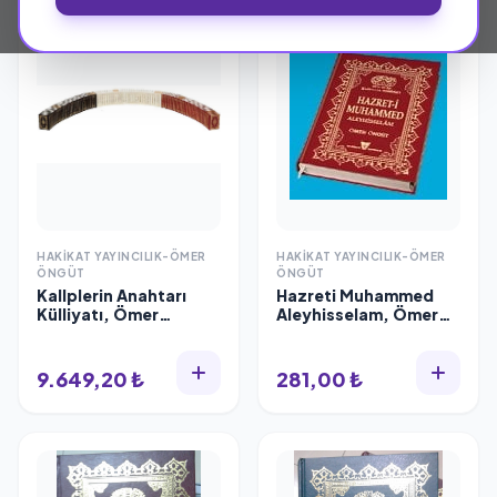
HAKIKAT YAYINCILIK-ÖMER
HAKIKAT YAYINCILIK-ÖMER
ÖNGÜT
ÖNGÜT
Kallplerin Anahtarı
Hazreti Muhammed
Külliyatı, Ömer
Aleyhisselam, Ömer
Öngüt, 38 Cilt, ciltli
Öngüt
9.649,20 ₺
281,00 ₺