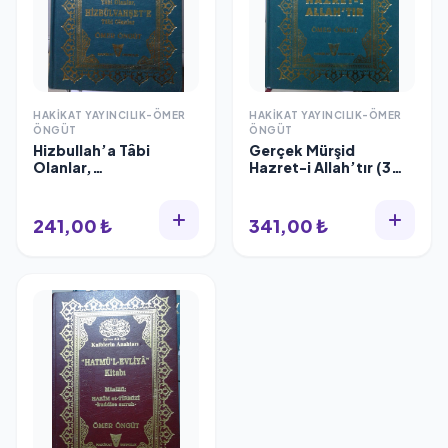
HAKIKAT YAYINCILIK-ÖMER
HAKIKAT YAYINCILIK-ÖMER
ÖNGÜT
ÖNGÜT
Hizbullah’a Tâbi
Gerçek Mürşid
Olanlar,
Hazret-i Allah’tır (3
Hizbüşşeytan’a Tâbi
Renk Tezhipli Baskı,
Olanlar,
Yaldızlı)
Hizbülvahşet’e Tâbi
241,00 ₺
341,00 ₺
Olanlar