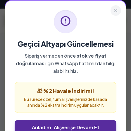
Güvenli ve Hızlı Teslimat
Geçici Altyapı Güncellemesi
Sipariş vermeden önce
stok ve fiyat
YAYINEVI
doğrulaması
için WhatsApp hattımızdan bilgi
Hakikat Yayıncılık-Ömer
alabilirsiniz.
Öngüt
🎁 %2 Havale İndirimi!
Hakikat Yayıncılık-Ömer Öngüt yayınevine ait
tüm eserleri bu sayfada inceleyebilir ve
Bu sürece özel, tüm alışverişlerinizde kasada
anında %2 ekstra indirim uygulanacaktır.
güvenle sipariş verebilirsiniz.
Anladım, Alışverişe Devam Et