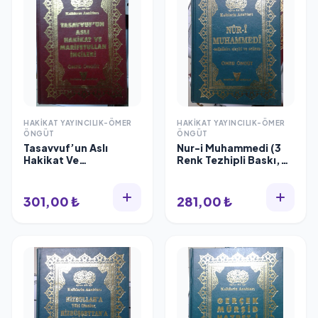
HAKIKAT YAYINCILIK-ÖMER
HAKIKAT YAYINCILIK-ÖMER
ÖNGÜT
ÖNGÜT
Tasavvuf’un Aslı
Nur-i Muhammedi (3
Hakikat Ve
Renk Tezhipli Baskı,
Marifetullah İncileri
Yaldızlı)
(Yaldızlı)
301,00 ₺
281,00 ₺