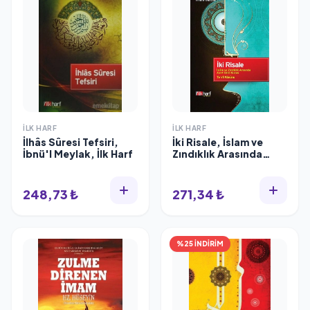
İLK HARF
İLK HARF
İlhâs Sûresi Tefsiri,
İki Risale, İslam ve
İbnü'l Meylak, İlk Harf
Zındıklık Arasında
Ayırt Edici Kıstas,
Te'vil Kanunu
248,73 ₺
271,34 ₺
%25 İNDİRİM