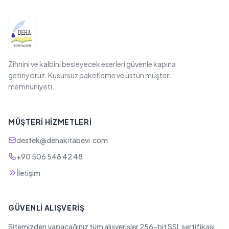
Zihnini ve kalbini besleyecek eserleri güvenle kapına
getiriyoruz. Kusursuz paketleme ve üstün müşteri
memnuniyeti.
MÜŞTERI HIZMETLERI
destek@dehakitabevi.com
+90 506 548 42 48
İletişim
GÜVENLI ALIŞVERIŞ
Sitemizden yapacağınız tüm alışverişler 256-bit SSL sertifikası