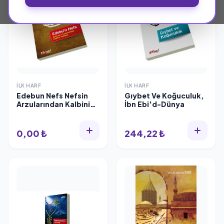
İLK HARF
İLK HARF
Edebun Nefs Nefsin
Gıybet Ve Koğuculuk,
Arzularından Kalbini
İbn Ebi'd-Dünya
Temizle, el-Hakim et-
Tirmizi
0,00 ₺
244,22 ₺