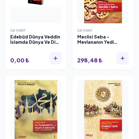
İLK HARF
İLK HARF
Edebüd Dünya Veddin
Meclisi Seba -
İslamda Dünya Ve Din
Mevlananın Yedi
Edebi, İlk Harf
Vaazı, İlk Harf
0,00 ₺
298,48 ₺