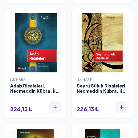
İLK HARF
İLK HARF
Adab Risaleleri,
Seyrü Süluk Risaleleri,
Necmeddin Kübra, İlk
Necmeddin Kübra, İlk
Harf
Harf
226,13 ₺
226,13 ₺