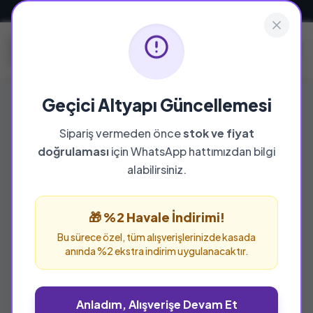
Güvenli ve Hızlı Teslimat
Geçici Altyapı Güncellemesi
Sipariş vermeden önce
stok ve fiyat
YAYINEVI
doğrulaması
için WhatsApp hattımızdan bilgi
İlk Harf
alabilirsiniz.
İlk Harf yayınevine ait tüm eserleri bu sayfada
inceleyebilir ve güvenle sipariş verebilirsiniz.
🎁 %2 Havale İndirimi!
Bu sürece özel, tüm alışverişlerinizde kasada
anında %2 ekstra indirim uygulanacaktır.
Anladım, Alışverişe Devam Et