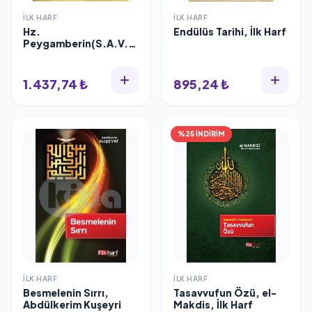
İLK HARF
İLK HARF
Hz.
Endülüs Tarihi, İlk Harf
Peygamberin(S.A.V.)
Hayatı Ve Şahsiyeti 2
Cilt, İlk Harf
1.437,74 ₺
895,24 ₺
%25 İNDİRİM
İLK HARF
İLK HARF
Besmelenin Sırrı,
Tasavvufun Özü, el-
Abdülkerim Kuşeyri
Makdis, İlk Harf