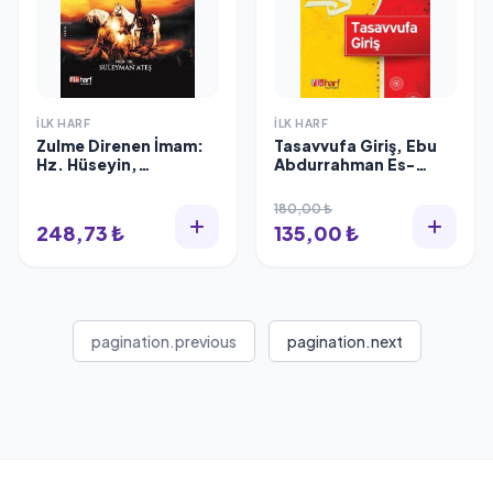
İLK HARF
İLK HARF
Zulme Direnen İmam:
Tasavvufa Giriş, Ebu
Hz. Hüseyin,
Abdurrahman Es-
Süleyman Ateş
Sülemi, , İlk Harf
180,00 ₺
248,73 ₺
135,00 ₺
pagination.previous
pagination.next