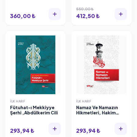
550,00 ₺
360,00 ₺
412,50 ₺
İLK HARF
İLK HARF
Fütuhat-ı Mekkiyye
Namaz Ve Namazın
Şerhi ,Abdülkerim Cili
Hikmetleri, Hakim
Tirmizi
293,94 ₺
293,94 ₺