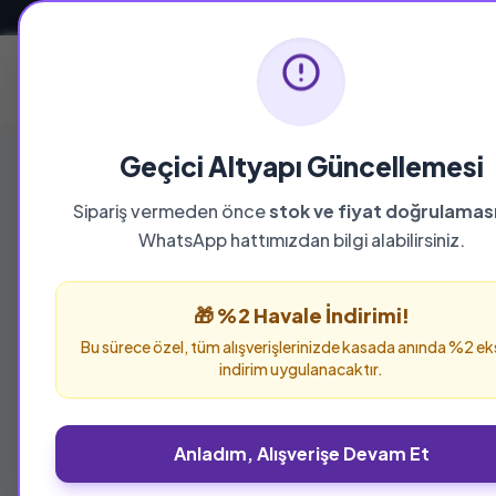
Güvenli ve Hızlı Teslimat
Ana Sayfa
Geçici Altyapı Güncellemesi
Sipariş vermeden önce
stok ve fiyat doğrulamas
YAYINEVI
WhatsApp hattımızdan bilgi alabilirsiniz.
İnkilap Kitapev
🎁 %2 Havale İndirimi!
İnkilap Kitapevi yayınevine ait tüm eserleri b
Bu sürece özel, tüm alışverişlerinizde kasada anında %2 ek
verebilirsiniz.
indirim uygulanacaktır.
Anladım, Alışverişe Devam Et