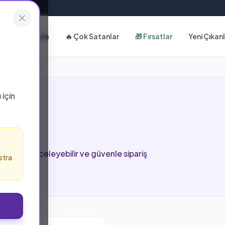
Hakkımızda
🔥 Çok Satanlar
🎁 Fırsatlar
Yeni Çıkan
ı
için
i
u sayfada inceleyebilir ve güvenle sipariş
stra