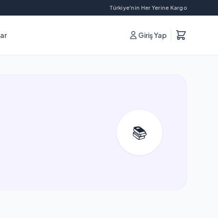
Türkiye'nin Her Yerine Kargo
lar
Giriş Yap
📚