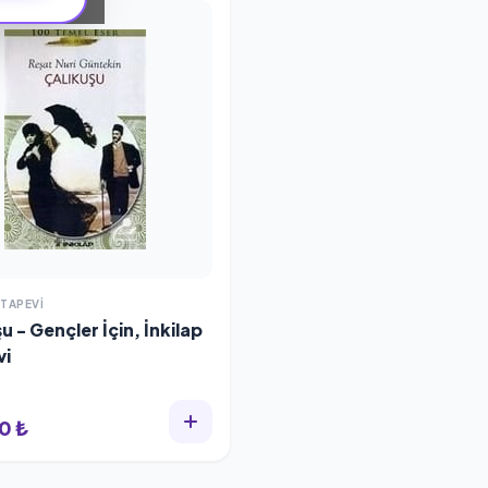
ITAPEVI
u - Gençler İçin, İnkilap
vi
0 ₺