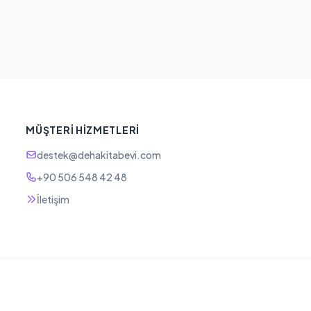
MÜŞTERI HIZMETLERI
destek@dehakitabevi.com
+90 506 548 42 48
İletişim