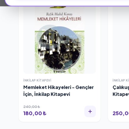
%25 İNDİRİM
İNKILAP KITAPEVI
İNKILAP K
Memleket Hikayeleri - Gençler
Çalıkuş
İçin, İnkilap Kitapevi
Kitape
240,00 ₺
180,00 ₺
250,0