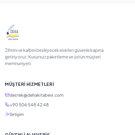
Zihnini ve kalbini besleyecek eserleri güvenle kapına
getiriyoruz. Kusursuz paketleme ve üstün müşteri
memnuniyeti.
MÜŞTERI HIZMETLERI
destek@dehakitabevi.com
+90 506 548 42 48
İletişim
GÜVENLI ALIŞVERIŞ