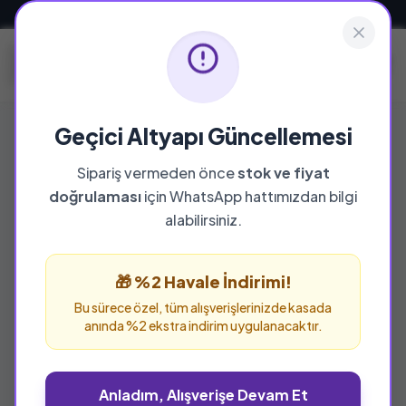
Güvenli ve Hızlı Teslimat
Geçici Altyapı Güncellemesi
Sipariş vermeden önce
stok ve fiyat
YAYINEVI
doğrulaması
için WhatsApp hattımızdan bilgi
Irmak Yayınları
alabilirsiniz.
Irmak Yayınları yayınevine ait tüm eserleri bu
sayfada inceleyebilir ve güvenle sipariş
🎁 %2 Havale İndirimi!
verebilirsiniz.
Bu sürece özel, tüm alışverişlerinizde kasada
anında %2 ekstra indirim uygulanacaktır.
Anladım, Alışverişe Devam Et