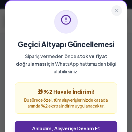
Güvenli ve Hızlı Teslimat
Geçici Altyapı Güncellemesi
Sipariş vermeden önce
stok ve fiyat
YAYINEVI
doğrulaması
için WhatsApp hattımızdan bilgi
İsam Yayınları
alabilirsiniz.
İsam Yayınları yayınevine ait tüm eserleri bu
sayfada inceleyebilir ve güvenle sipariş
🎁 %2 Havale İndirimi!
verebilirsiniz.
Bu sürece özel, tüm alışverişlerinizde kasada
anında %2 ekstra indirim uygulanacaktır.
Anladım, Alışverişe Devam Et
%29 İNDİRİM
%25 İNDİRİM