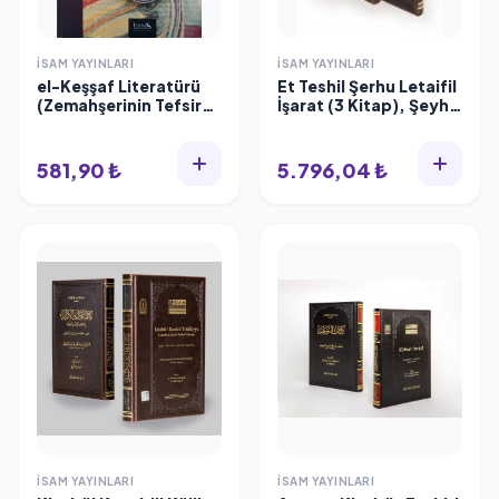
İSAM YAYINLARI
İSAM YAYINLARI
el-Keşşaf Literatürü
Et Teshil Şerhu Letaifil
(Zemahşerinin Tefsir
İşarat (3 Kitap), Şeyh
Klasiğinin Etki Tarihi),
Bedreddin
Mehmet Taha BOYALIK
581,90 ₺
5.796,04 ₺
İSAM YAYINLARI
İSAM YAYINLARI