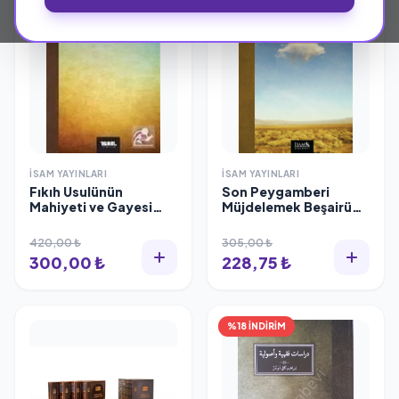
İSAM YAYINLARI
İSAM YAYINLARI
Fıkıh Usulünün
Son Peygamberi
Mahiyeti ve Gayesi
Müjdelemek Beşairün
Asım Cüneyd Köksal
Nübüvve, Fadıl Ayğan
420,00 ₺
305,00 ₺
300,00 ₺
228,75 ₺
%18 İNDİRİM