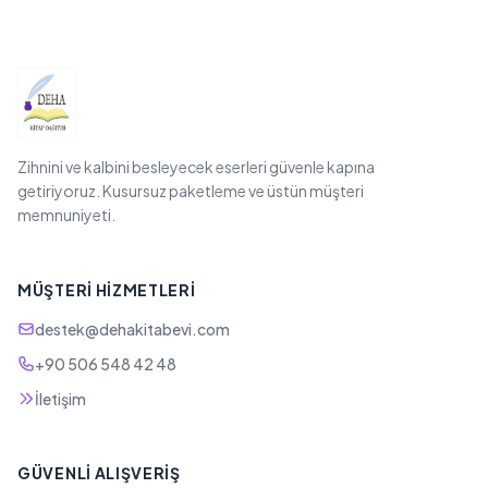
Zihnini ve kalbini besleyecek eserleri güvenle kapına
getiriyoruz. Kusursuz paketleme ve üstün müşteri
memnuniyeti.
MÜŞTERI HIZMETLERI
destek@dehakitabevi.com
+90 506 548 42 48
İletişim
GÜVENLI ALIŞVERIŞ