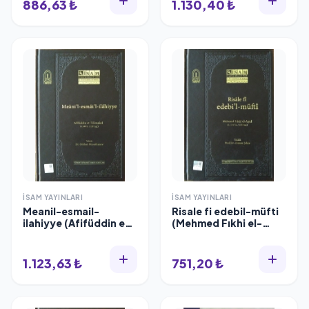
886,63 ₺
1.130,40 ₺
İSAM YAYINLARI
İSAM YAYINLARI
Meanil-esmail-
Risale fi edebil-müfti
ilahiyye (Afifüddin et-
(Mehmed Fıkhi el-
Tilimsani)
Ayni)
1.123,63 ₺
751,20 ₺