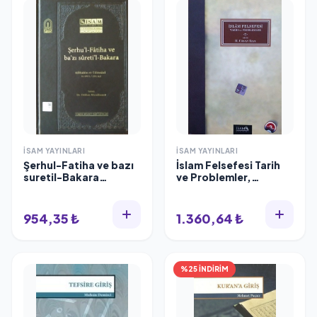
İSAM YAYINLARI
İSAM YAYINLARI
Şerhul-Fatiha ve bazı
İslam Felsefesi Tarih
suretil-Bakara
ve Problemler,
(Afifüddin et-
M.Cüneyt Kaya
Tilimsani)
954,35 ₺
1.360,64 ₺
%25 İNDİRİM