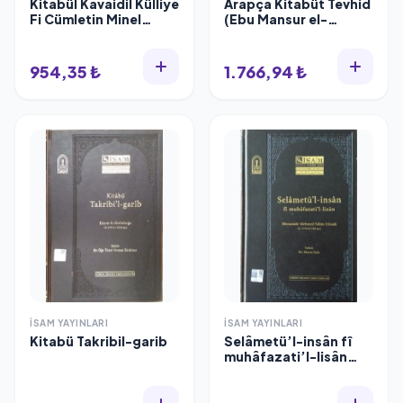
Kitabül Kavaidil Külliye
Arapça Kitabüt Tevhid
Fi Cümletin Minel
(Ebu Mansur el-
Fününil İlmiyye
Maturidi)
954,35 ₺
1.766,94 ₺
İSAM YAYINLARI
İSAM YAYINLARI
Kitabü Takribil-garib
Selâmetü’l-insân fî
muhâfazati’l-lisân
Mirzazâde Mehmed
Sâlim Efendi