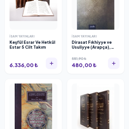
İSAM YAYINLARI
İSAM YAYINLARI
Keşfül Esrar Ve Hetkül
Dirasat Fıkhiyye ve
Estar 5 Cilt Takım
Usuliyye (Arapça),
İbrahim Kafi Dönmez
581,90 ₺
6.336,00 ₺
480,00 ₺