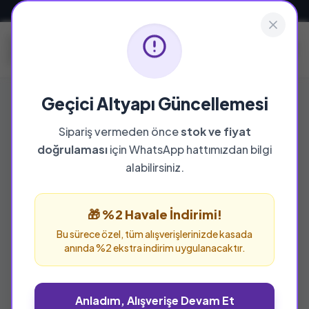
Güvenli ve Hızlı Teslimat
Geçici Altyapı Güncellemesi
Sipariş vermeden önce
stok ve fiyat
YAYINEVI
doğrulaması
için WhatsApp hattımızdan bilgi
İslami Medrese Yayınları
alabilirsiniz.
İslami Medrese Yayınları yayınevine ait tüm
eserleri bu sayfada inceleyebilir ve güvenle
🎁 %2 Havale İndirimi!
sipariş verebilirsiniz.
Bu sürece özel, tüm alışverişlerinizde kasada
anında %2 ekstra indirim uygulanacaktır.
Anladım, Alışverişe Devam Et
%25 İNDİRİM
%44 İNDİRİM