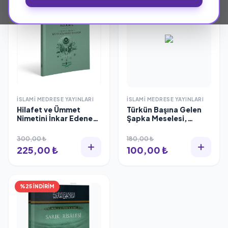
İSLAMI MEDRESE YAYINLARI
İSLAMI MEDRESE YAYINLARI
Hilafet ve Ümmet
Türkün Başına Gelen
Nimetini İnkar Edene
Şapka Meselesi,
Reddiye
Mustafa Sabri Efendi
300,00 ₺
180,00 ₺
225,00 ₺
100,00 ₺
%25 İNDİRİM