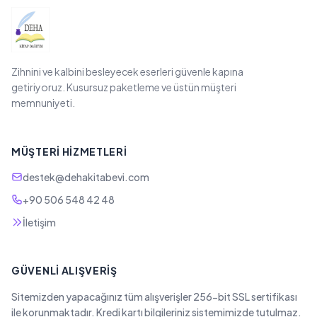
Zihnini ve kalbini besleyecek eserleri güvenle kapına
getiriyoruz. Kusursuz paketleme ve üstün müşteri
memnuniyeti.
MÜŞTERI HIZMETLERI
destek@dehakitabevi.com
+90 506 548 42 48
İletişim
GÜVENLI ALIŞVERIŞ
Sitemizden yapacağınız tüm alışverişler 256-bit SSL sertifikası
ile korunmaktadır. Kredi kartı bilgileriniz sistemimizde tutulmaz.