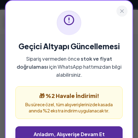
Güvenli ve Hızlı Teslimat
Geçici Altyapı Güncellemesi
Sipariş vermeden önce
stok ve fiyat
YAYINEVI
doğrulaması
için WhatsApp hattımızdan bilgi
Kafa Kağıdı
alabilirsiniz.
Kafa Kağıdı yayınevine ait tüm eserleri bu
sayfada inceleyebilir ve güvenle sipariş
🎁 %2 Havale İndirimi!
verebilirsiniz.
Bu sürece özel, tüm alışverişlerinizde kasada
anında %2 ekstra indirim uygulanacaktır.
Anladım, Alışverişe Devam Et
%13 İNDİRİM