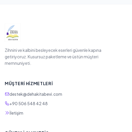
Zihnini ve kalbini besleyecek eserleri güvenle kapına
getiriyoruz. Kusursuz paketleme ve üstün müşteri
memnuniyeti.
MÜŞTERI HIZMETLERI
destek@dehakitabevi.com
+90 506 548 42 48
İletişim