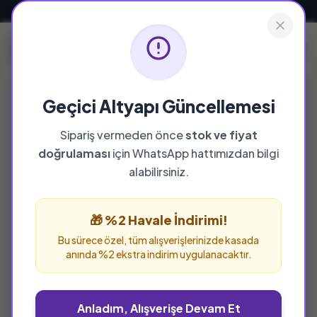
Güvenli ve Hızlı Teslimat
Geçici Altyapı Güncellemesi
Sipariş vermeden önce
stok ve fiyat
YAYINEVI
doğrulaması
için WhatsApp hattımızdan bilgi
Kahraman Yayınları
alabilirsiniz.
Kahraman Yayınları yayınevine ait tüm eserleri
bu sayfada inceleyebilir ve güvenle sipariş
🎁 %2 Havale İndirimi!
verebilirsiniz.
Bu sürece özel, tüm alışverişlerinizde kasada
anında %2 ekstra indirim uygulanacaktır.
Anladım, Alışverişe Devam Et
%25 İNDİRİM
%25 İNDİRİM