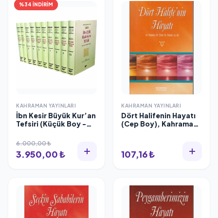
%34 İNDİRİM
KAHRAMAN YAYINLARI
KAHRAMAN YAYINLARI
İbn Kesir Büyük Kur’an
Dört Halifenin Hayatı
Tefsiri (Küçük Boy -
(Cep Boy), Kahraman
Şamua - 10 Cilt Takım)
Yayınları
6.000,00 ₺
3.950,00 ₺
107,16 ₺