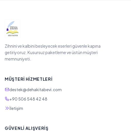
Zihnini ve kalbini besleyecek eserleri güvenle kapına
getiriyoruz. Kusursuz paketleme ve üstün müşteri
memnuniyeti.
MÜŞTERI HIZMETLERI
destek@dehakitabevi.com
+90 506 548 42 48
İletişim
GÜVENLI ALIŞVERIŞ