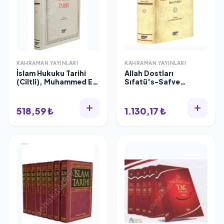
KAHRAMAN YAYINLARI
KAHRAMAN YAYINLARI
İslam Hukuku Tarihi
Allah Dostları
(Ciltli), Muhammed El
Sıfatü's-Safve
Hudari
(Şamua, Ciltli, 1280
Sayfa), İbnul Cevzi
518,59 ₺
1.130,17 ₺