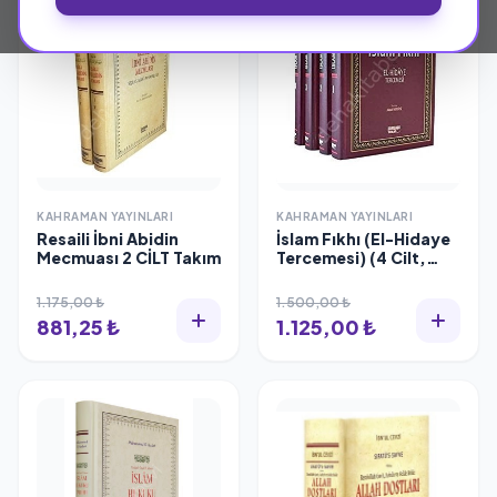
KAHRAMAN YAYINLARI
KAHRAMAN YAYINLARI
Resaili İbni Abidin
İslam Fıkhı (El-Hidaye
Mecmuası 2 CİLT Takım
Tercemesi) (4 Cilt,
Kitap Kağıdı),
Kahraman Yayınları
1.175,00 ₺
1.500,00 ₺
881,25 ₺
1.125,00 ₺