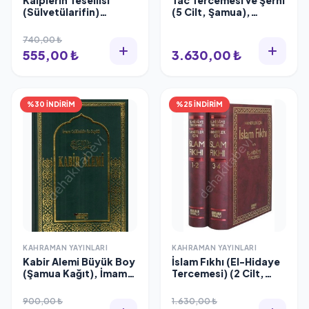
Kalplerin Tesellisi
Tac Tercemesi ve Şerhi
(Sülvetülarifin)
(5 Cilt, Şamua),
-Şamua/Büyük Boy,
Mansur Ali Nasıf El-
İmam Gazali
Hüseyni
740,00 ₺
555,00 ₺
3.630,00 ₺
%30 İNDİRİM
%25 İNDİRİM
KAHRAMAN YAYINLARI
KAHRAMAN YAYINLARI
Kabir Alemi Büyük Boy
İslam Fıkhı (El-Hidaye
(Şamua Kağıt), İmam
Tercemesi) (2 Cilt,
Suyuti
Şamua), Ebu Bekir
Merginani
900,00 ₺
1.630,00 ₺