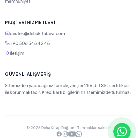
memnuniyeti.
MÜŞTERI HIZMETLERI
destek@dehakitabevi.com
+90 506 548 42 48
İletişim
GÜVENLI ALIŞVERIŞ
Sitemizden yapacağınız tüm alışverişler 256-bit SSL sertifikası
ile korunmaktadır. Kredi kartı bilgileriniz sistemimizde tutulmaz.
© 2026 Deha Kitap Dağıtım. Tüm hakları saklıdır.