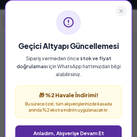
Güvenli ve Hızlı Teslimat
Geçici Altyapı Güncellemesi
Sipariş vermeden önce
stok ve fiyat
YAYINEVI
doğrulaması
için WhatsApp hattımızdan bilgi
Kayıt Yayınları
alabilirsiniz.
Kayıt Yayınları yayınevine ait tüm eserleri bu
sayfada inceleyebilir ve güvenle sipariş
🎁 %2 Havale İndirimi!
verebilirsiniz.
Bu sürece özel, tüm alışverişlerinizde kasada
anında %2 ekstra indirim uygulanacaktır.
Anladım, Alışverişe Devam Et
%27 İNDİRİM