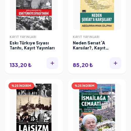
KAYIT YAYINLARI
KAYIT YAYINLARI
Eskı Türkıye Sıyası
Neden Serıat´A
Tarıhı, Kayıt Yayınları
Karsılar?, Kayıt
Yayınları
133,20 ₺
85,20 ₺
%25 İNDİRİM
%25 İNDİRİM