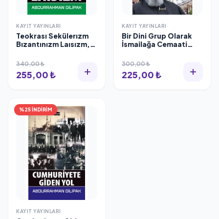
KAYIT YAYINLARI
KAYIT YAYINLARI
Teokrası Sekülerızm
Bir Dini Grup Olarak
Bızantınızm Laısızm,
İsmailağa Cemaati
Kayıt Yayınları
Sosyolojik bir
Araştırma Zehra Öğüt
340,00 ₺
300,00 ₺
255,00 ₺
225,00 ₺
%25 İNDİRİM
KAYIT YAYINLARI