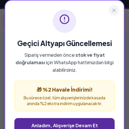
Güvenli ve Hızlı Teslimat
Geçici Altyapı Güncellemesi
Sipariş vermeden önce
stok ve fiyat
YAYINEVI
doğrulaması
için WhatsApp hattımızdan bilgi
Kesit Yayınları
alabilirsiniz.
Kesit Yayınları yayınevine ait tüm eserleri bu
sayfada inceleyebilir ve güvenle sipariş
🎁 %2 Havale İndirimi!
verebilirsiniz.
Bu sürece özel, tüm alışverişlerinizde kasada
anında %2 ekstra indirim uygulanacaktır.
Anladım, Alışverişe Devam Et